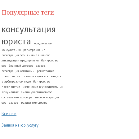
Популярные теги
консультация
юриста
юридическая
консультация
регистрация ип
регистрация ооо
ликвидация ооо
ликвидация предприятия
банкротство
ооо
брачный договор
развод.
регистрация компании
регистрация
предприятия
помощь адвоката
защита
в арбитражном суде
банкротство
предприятия
изменения в учредительных
документах
смена участников ооо
составление договора
перерегистрация
ооо
развод
раздел имущества
Все теги
Заявка на юр. услугу