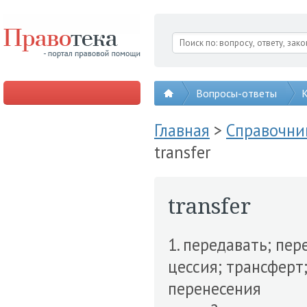
Вопросы-ответы
К
Главная
>
Справочни
transfer
transfer
1. передавать; пере
цессия; трансферт;
перенесения