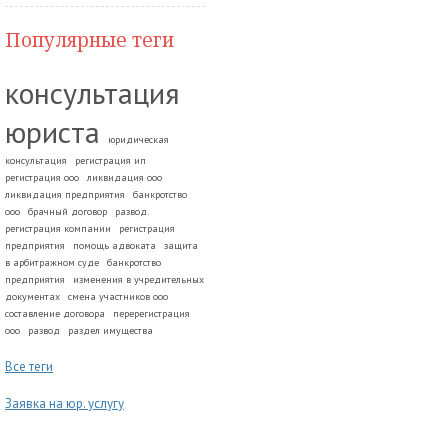
Популярные теги
консультация
юриста
юридическая
консультация
регистрация ип
регистрация ооо
ликвидация ооо
ликвидация предприятия
банкротство
ооо
брачный договор
развод.
регистрация компании
регистрация
предприятия
помощь адвоката
защита
в арбитражном суде
банкротство
предприятия
изменения в учредительных
документах
смена участников ооо
составление договора
перерегистрация
ооо
развод
раздел имущества
Все теги
Заявка на юр. услугу