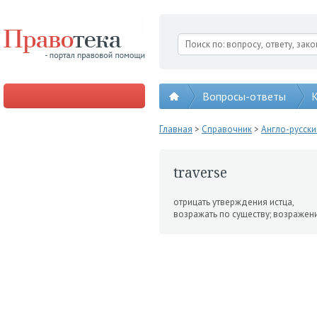
Вопросы-ответы
К
Главная
>
Справочник
>
Англо-русск
traverse
отрицать утверждения истца,
возражать по существу; возражени