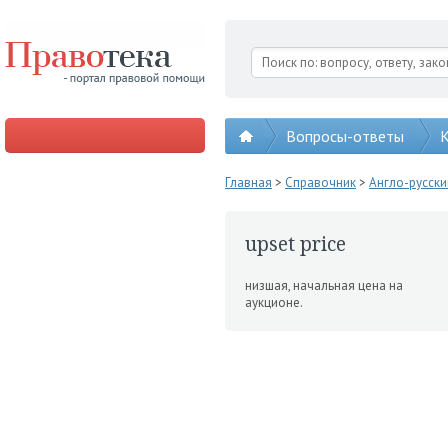
Вопросы-ответы
К
Главная
>
Справочник
>
Англо-русск
upset price
низшая, начальная цена на
аукционе.