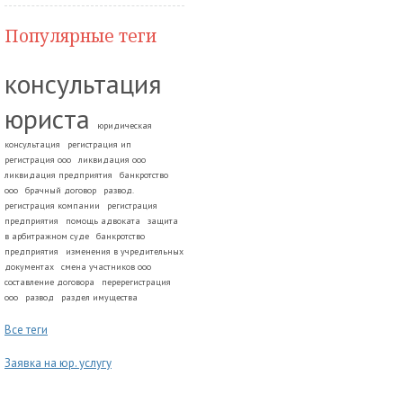
Популярные теги
консультация
юриста
юридическая
консультация
регистрация ип
регистрация ооо
ликвидация ооо
ликвидация предприятия
банкротство
ооо
брачный договор
развод.
регистрация компании
регистрация
предприятия
помощь адвоката
защита
в арбитражном суде
банкротство
предприятия
изменения в учредительных
документах
смена участников ооо
составление договора
перерегистрация
ооо
развод
раздел имущества
Все теги
Заявка на юр. услугу