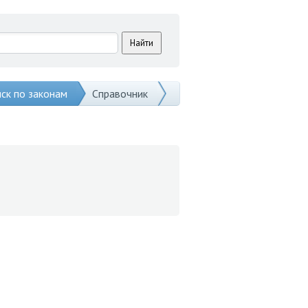
ск по законам
Справочник