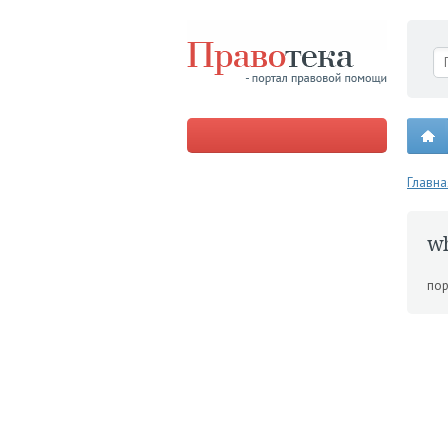
Главна
w
пор