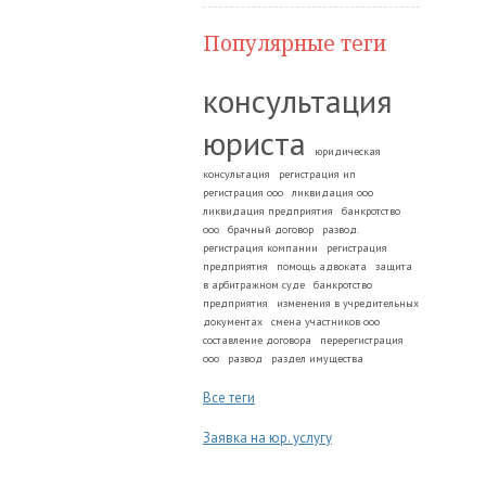
Популярные теги
консультация
юриста
юридическая
консультация
регистрация ип
регистрация ооо
ликвидация ооо
ликвидация предприятия
банкротство
ооо
брачный договор
развод.
регистрация компании
регистрация
предприятия
помощь адвоката
защита
в арбитражном суде
банкротство
предприятия
изменения в учредительных
документах
смена участников ооо
составление договора
перерегистрация
ооо
развод
раздел имущества
Все теги
Заявка на юр. услугу