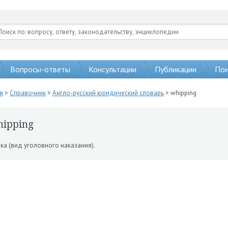
Вопросы-ответы
Консультации
Публикации
Пои
я
>
Справочник
>
Англо-русский юридический словарь
> whipping
hipping
ка (вид уголовного наказа­ния).