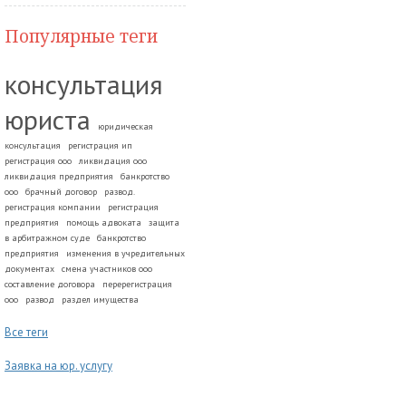
Популярные теги
консультация
юриста
юридическая
консультация
регистрация ип
регистрация ооо
ликвидация ооо
ликвидация предприятия
банкротство
ооо
брачный договор
развод.
регистрация компании
регистрация
предприятия
помощь адвоката
защита
в арбитражном суде
банкротство
предприятия
изменения в учредительных
документах
смена участников ооо
составление договора
перерегистрация
ооо
развод
раздел имущества
Все теги
Заявка на юр. услугу