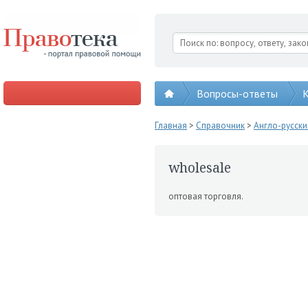
Вопросы-ответы
К
Главная
>
Справочник
>
Англо-русск
wholesale
оптовая торговля.