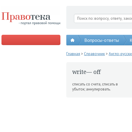
Вопросы-ответы
К
Главная
>
Справочник
>
Англо-русск
write— off
списать со счета, списать в
убыток; аннулировать.