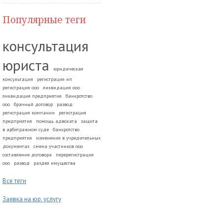
Популярные теги
консультация
юриста
юридическая
консультация
регистрация ип
регистрация ооо
ликвидация ооо
ликвидация предприятия
банкротство
ооо
брачный договор
развод.
регистрация компании
регистрация
предприятия
помощь адвоката
защита
в арбитражном суде
банкротство
предприятия
изменения в учредительных
документах
смена участников ооо
составление договора
перерегистрация
ооо
развод
раздел имущества
Все теги
Заявка на юр. услугу