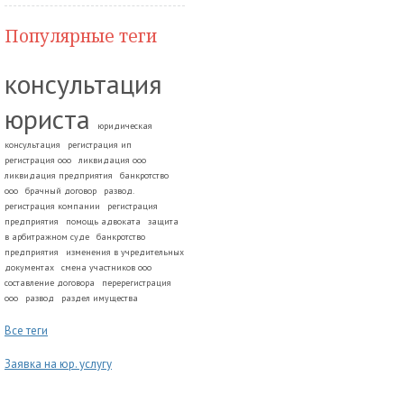
Популярные теги
консультация
юриста
юридическая
консультация
регистрация ип
регистрация ооо
ликвидация ооо
ликвидация предприятия
банкротство
ооо
брачный договор
развод.
регистрация компании
регистрация
предприятия
помощь адвоката
защита
в арбитражном суде
банкротство
предприятия
изменения в учредительных
документах
смена участников ооо
составление договора
перерегистрация
ооо
развод
раздел имущества
Все теги
Заявка на юр. услугу