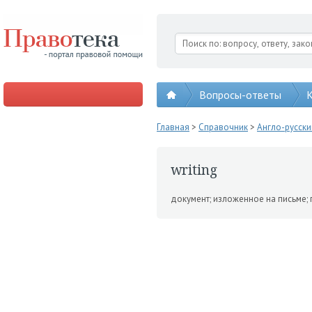
Вопросы-ответы
К
Главная
>
Справочник
>
Англо-русск
writing
документ; изложенное на письме;