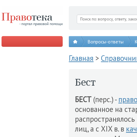
Вопросы-ответы
К
Главная
>
Справочни
Бест
БЕСТ
(перс.) -
прав
основанное на ст
распространялось 
лиц, а с XIX в. в
кач