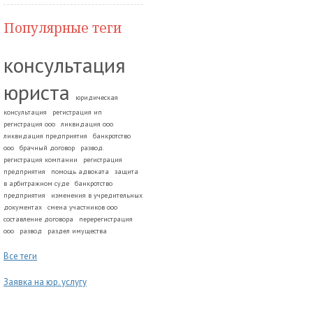
Популярные теги
консультация
юриста
юридическая
консультация
регистрация ип
регистрация ооо
ликвидация ооо
ликвидация предприятия
банкротство
ооо
брачный договор
развод.
регистрация компании
регистрация
предприятия
помощь адвоката
защита
в арбитражном суде
банкротство
предприятия
изменения в учредительных
документах
смена участников ооо
составление договора
перерегистрация
ооо
развод
раздел имущества
Все теги
Заявка на юр. услугу