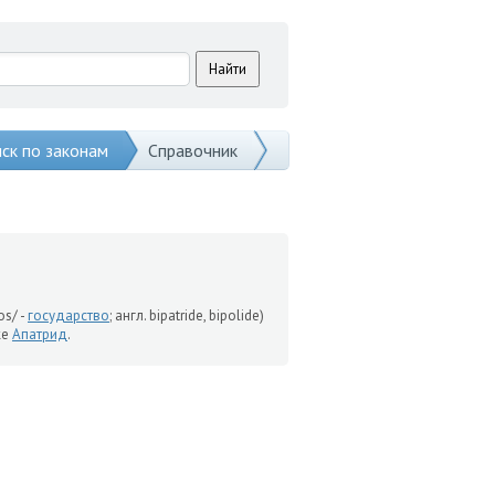
ск по законам
Справочник
os/ -
государство
; англ. bipatride, bipolide)
же
Апатрид
.