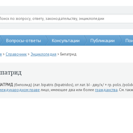
Вопросы-ответы
Консультации
Публикации
Пои
я
>
Справочник
>
Энциклопедия
> Бипатрид
ипатрид
ПАТРИД
(биполид) (лат. bipatris (bipatridos), от лат. Ы - дву/х/ + гр. polis /polid
международном праве
лицо, имеющее два или более
гражданства
. См. так