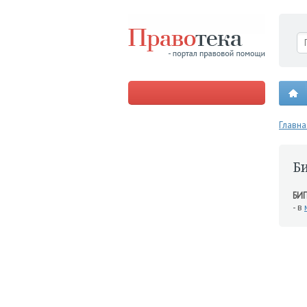
Главна
Б
БИ
- в