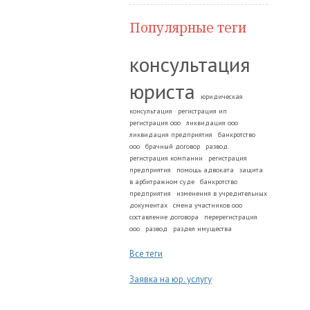
Популярные теги
консультация
юриста
юридическая
консультация
регистрация ип
регистрация ооо
ликвидация ооо
ликвидация предприятия
банкротство
ооо
брачный договор
развод.
регистрация компании
регистрация
предприятия
помощь адвоката
защита
в арбитражном суде
банкротство
предприятия
изменения в учредительных
документах
смена участников ооо
составление договора
перерегистрация
ооо
развод
раздел имущества
Все теги
Заявка на юр. услугу