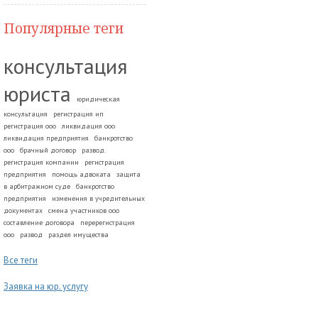
Популярные теги
консультация
юриста
юридическая
консультация
регистрация ип
регистрация ооо
ликвидация ооо
ликвидация предприятия
банкротство
ооо
брачный договор
развод.
регистрация компании
регистрация
предприятия
помощь адвоката
защита
в арбитражном суде
банкротство
предприятия
изменения в учредительных
документах
смена участников ооо
составление договора
перерегистрация
ооо
развод
раздел имущества
Все теги
Заявка на юр. услугу