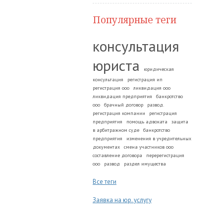
Популярные теги
консультация
юриста
юридическая
консультация
регистрация ип
регистрация ооо
ликвидация ооо
ликвидация предприятия
банкротство
ооо
брачный договор
развод.
регистрация компании
регистрация
предприятия
помощь адвоката
защита
в арбитражном суде
банкротство
предприятия
изменения в учредительных
документах
смена участников ооо
составление договора
перерегистрация
ооо
развод
раздел имущества
Все теги
Заявка на юр. услугу