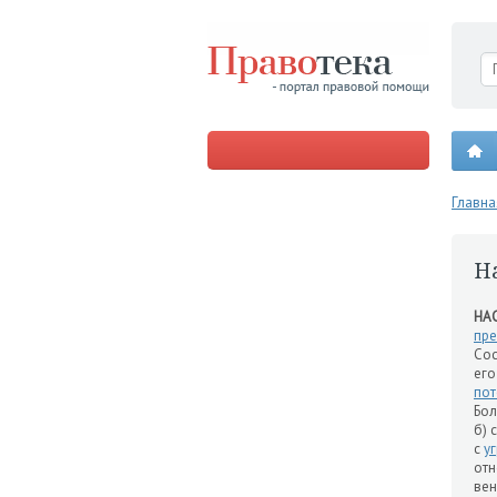
Главна
Н
НА
пре
Сос
его
пот
Бол
б)
с
у
от
вен