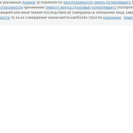
и указанные
деяния
: а) повлекли по
неосторожности
смерть
потерпевшего
(
сторожности
причинение
тяжкого вреда здоровью
потерпевшего
(потерпе
екцией или иные тяжкие последствия; в) совершены в отношении лица, зав
раста
, то за их совершение назначается наиболее строгое
наказание
-
лише