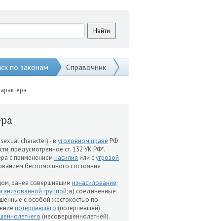
ск по законам
Справочник
характера
ера
 sexual character) - в
уголовном праве
РФ
, предусмотренное ст. 132 УК РФ*.
ера с применением
насилия
или с
угрозой
ьзованием беспомощного состояния
ицом, ранее совершившим
изнасилование
;
рганизованной группой
; в) соединенные
ершенные с особой жестокостью по
жение
потерпевшего
(потерпевшей)
шеннолетнего
(несовершеннолетней).