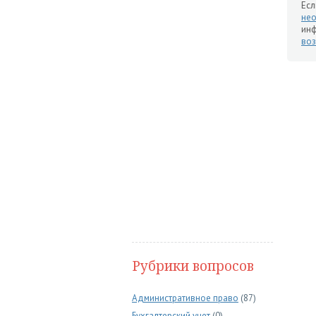
Есл
нео
инф
воз
Рубрики вопросов
Административное право
(87)
Бухгалтерский учет
(0)