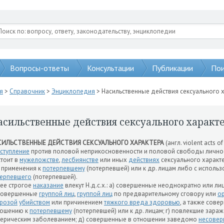
Вопросы-ответы
Консультации
Публикации
Пои
я
>
Справочник
>
Энциклопедия
> Насильственные действия сексуального 
асильственные действия сексуального характ
СИЛЬСТВЕННЫЕ ДЕЙСТВИЯ СЕКСУАЛЬНОГО ХАРАКТЕРА
(англ. violent acts of
ступление
против половой неприкосновенности и половой свободы личности
тоит в
мужеложстве
,
лесбиянстве
или иных
действиях
сексуального характ
 применения к
потерпевшему
(потерпевшей) или к др. лицам либо с испол
ерпевшего
(потерпевшей).
ее строгое
наказание
влекут Н.д.с.х.: а) совершенные неоднократно или л
 совершенные
группой лиц
,
группой лиц
по предварительному сговору или
о
грозой
убийством
или причинением
тяжкого вреда здоровью
, а также сов
ношению к
потерпевшему
(потерпевшей) или к др. лицам; г) повлекшие зара
ерическим заболеванием; д) совершенные в отношении заведомо
несовер