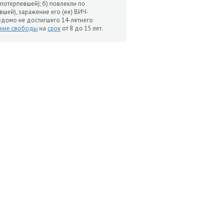
потерпевшей); б) повлекли по
вшей), заражение его (ее) ВИЧ-
едомо не достигшего 14-летнего
ние свободы
на
срок
от 8 до 15 лет.