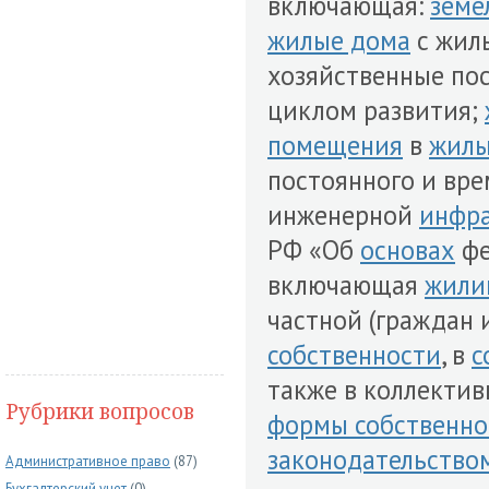
включающая:
земе
жилые дома
с жил
хозяйственные по
циклом развития;
помещения
в
жилы
постоянного и вр
инженерной
инфра
РФ «Об
основах
фе
включающая
жили
частной (граждан 
собственности
, в
с
также в коллекти
Рубрики вопросов
формы собственно
законодательство
Административное право
(87)
Бухгалтерский учет
(0)