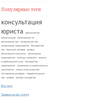
Популярные теги
консультация
юриста
юридическая
консультация
регистрация ип
регистрация ооо
ликвидация ооо
ликвидация предприятия
банкротство
ооо
брачный договор
развод.
регистрация компании
регистрация
предприятия
помощь адвоката
защита
в арбитражном суде
банкротство
предприятия
изменения в учредительных
документах
смена участников ооо
составление договора
перерегистрация
ооо
развод
раздел имущества
Все теги
Заявка на юр. услугу