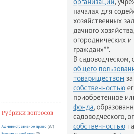
организации
, учр
началах для содей
хозяйственных зад
дачного хозяйства
огороднических и
граждан»**.
В садоводческом, 
общего
пользован
товариществом
з
собственностью
ег
приобретенное ил
фонда
, образован
Рубрики вопросов
садоводческого, ог
собственностью
та
Административное право
(87)
Бухгалтерский учет
(0)