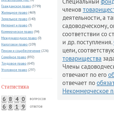
Специальный
фон
Гражданское право
(3799)
членов
товарищес
Жилищное право
(469)
деятельности, а т
Земельное право
(140)
садоводческому, о
Интернет и право
(3)
Коммерческое право
(94)
соответствии со ст
Международное право
(0)
и др. поступления.
Налоговое право
(109)
цели, соответств
Пенсии и соцобеспечение
(226)
товарищества
зад
Семейное право
(892)
Трудовое право
(643)
Члены садоводческ
Уголовное право
(297)
отвечают по его
о
отвечает по
обяза
Статистика
Некоммерческое п
6
8
4
0
ВОПРОСОВ
6
8
1
9
ОТВЕТОВ