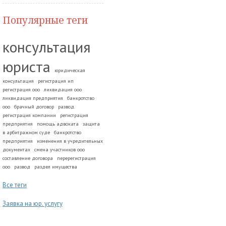
Популярные теги
консультация
юриста
юридическая
консультация
регистрация ип
регистрация ооо
ликвидация ооо
ликвидация предприятия
банкротство
ооо
брачный договор
развод.
регистрация компании
регистрация
предприятия
помощь адвоката
защита
в арбитражном суде
банкротство
предприятия
изменения в учредительных
документах
смена участников ооо
составление договора
перерегистрация
ооо
развод
раздел имущества
Все теги
Заявка на юр. услугу