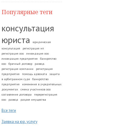
Популярные теги
консультация
юриста
юридическая
консультация
регистрация ип
регистрация ооо
ликвидация ооо
ликвидация предприятия
банкротство
ооо
брачный договор
развод.
регистрация компании
регистрация
предприятия
помощь адвоката
защита
в арбитражном суде
банкротство
предприятия
изменения в учредительных
документах
смена участников ооо
составление договора
перерегистрация
ооо
развод
раздел имущества
Все теги
Заявка на юр. услугу