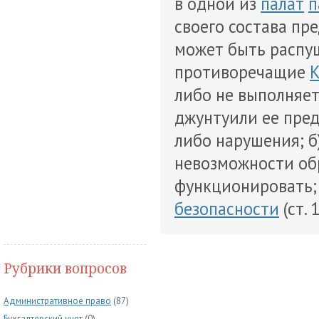
в одной из
палат
п
своего состава пр
может быть распущ
противоречащие
К
либо не выполняе
джунтуили ее пре
либо нарушения; б
невозможности обр
функционировать;
безопасности
(ст. 
Рубрики вопросов
Административное право
(87)
Бухгалтерский учет
(0)