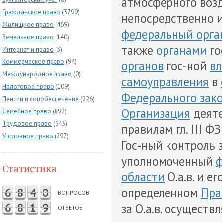
атмосферного воз
Гражданское право
(3799)
непосредственно 
Жилищное право
(469)
федеральный орга
Земельное право
(140)
также
органами
го
Интернет и право
(3)
Коммерческое право
(94)
органов
гос-ной
вл
Международное право
(0)
самоуправления
в
Налоговое право
(109)
Федерального зак
Пенсии и соцобеспечение
(226)
Организация
деяте
Семейное право
(892)
Трудовое право
(643)
правилам гл. III Ф
Уголовное право
(297)
Гос-ный контроль 
уполномоченный
ф
Статистика
области
О.а.в. и е
определенном
Пра
6
8
4
0
ВОПРОСОВ
6
8
1
9
за О.а.в. осуществ
ОТВЕТОВ