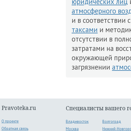
юридических лиц
атмосферного воз
и в соответствии 
таксами
и методик
отсутствии в полн
затратами на восс
окружающей прир
загрязнении
атмос
Pravoteka.ru
Специалисты вашего г
О проекте
Владивосток
Волгоград
Обратная связь
Москва
Нижний-Новгор