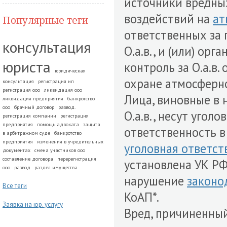
источники вредны
воздействий на
ат
Популярные теги
ответственных за
консультация
О.а.в., и (или) ор
юриста
контроль за О.а.в.
юридическая
охране атмосферно
консультация
регистрация ип
регистрация ооо
ликвидация ооо
Лица, виновные в
ликвидация предприятия
банкротство
ооо
брачный договор
развод.
О.а.в., несут уго
регистрация компании
регистрация
предприятия
помощь адвоката
защита
ответственность в
в арбитражном суде
банкротство
предприятия
изменения в учредительных
уголовная ответст
документах
смена участников ооо
составление договора
перерегистрация
установлена УК РФ
ооо
развод
раздел имущества
нарушение
законо
Все теги
КоАП*.
Заявка на юр. услугу
Вред, причиненны