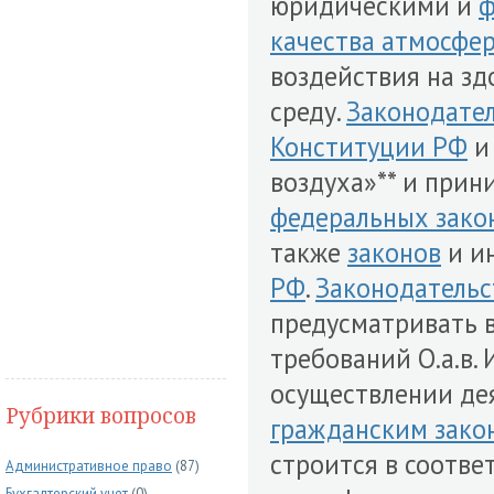
юридическими и
ф
качества атмосфер
воздействия на з
среду.
Законодате
Конституции РФ
и 
воздуха»** и прин
федеральных зако
также
законов
и и
РФ
.
Законодательс
предусматривать 
требований О.а.в
осуществлении дея
Рубрики вопросов
гражданским зако
строится в соответ
Административное право
(87)
Бухгалтерский учет
(0)