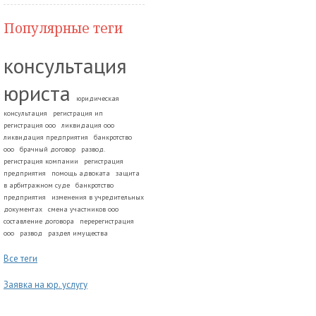
Популярные теги
консультация
юриста
юридическая
консультация
регистрация ип
регистрация ооо
ликвидация ооо
ликвидация предприятия
банкротство
ооо
брачный договор
развод.
регистрация компании
регистрация
предприятия
помощь адвоката
защита
в арбитражном суде
банкротство
предприятия
изменения в учредительных
документах
смена участников ооо
составление договора
перерегистрация
ооо
развод
раздел имущества
Все теги
Заявка на юр. услугу