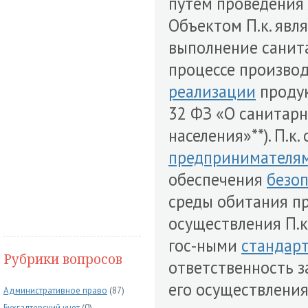
путем проведения
Объектом П.к. явл
выполнение санит
процессе производ
реализации
проду
32 ФЗ «О санитар
населения»**). П.к
предпринимателя
обеспечения
безо
среды обитания п
осуществления П.к
гос-ными
стандар
Рубрики вопросов
ответственность з
его осуществления
Административное право
(87)
Бухгалтерский учет
(0)