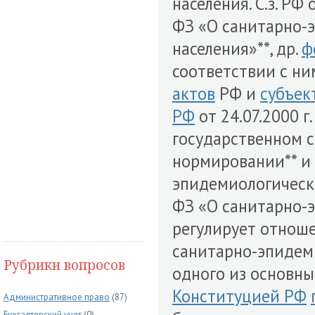
населения. С.з. РФ
ФЗ «О санитарно-
населения»**, др.
ф
соответствии с н
актов
РФ и
субъек
РФ
от 24.07.2000 
государственном 
нормировании** и
эпидемиологичес
ФЗ «О санитарно-
регулирует отнош
санитарно-эпидеми
Рубрики вопросов
одного из основн
Конституцией РФ
Административное право
(87)
Бухгалтерский учет
(0)