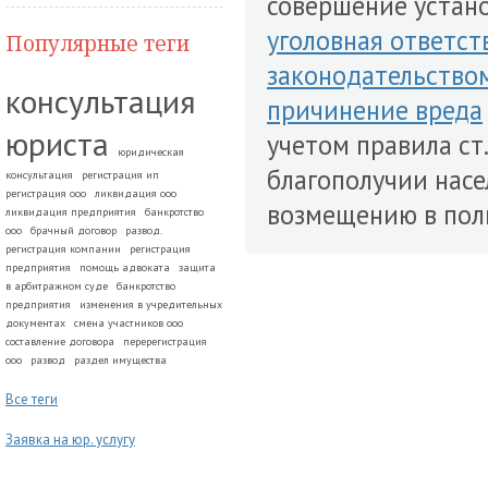
совершение установ
уголовная ответст
Популярные теги
законодательство
консультация
причинение вреда
юриста
учетом правила ст
юридическая
благополучии насе
консультация
регистрация ип
регистрация ооо
ликвидация ооо
возмещению в пол
ликвидация предприятия
банкротство
ооо
брачный договор
развод.
регистрация компании
регистрация
предприятия
помощь адвоката
защита
в арбитражном суде
банкротство
предприятия
изменения в учредительных
документах
смена участников ооо
составление договора
перерегистрация
ооо
развод
раздел имущества
Все теги
Заявка на юр. услугу