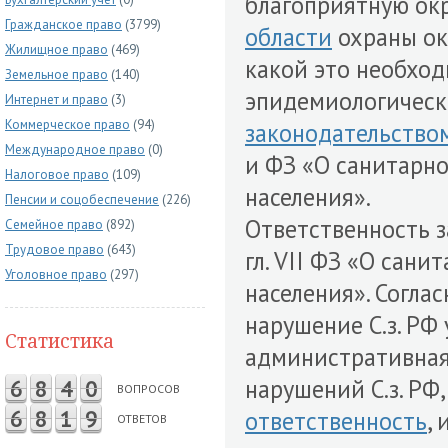
благоприятную ок
Гражданское право
(3799)
области
охраны ок
Жилищное право
(469)
какой это необход
Земельное право
(140)
эпидемиологическо
Интернет и право
(3)
Коммерческое право
(94)
законодательство
Международное право
(0)
и ФЗ «О санитарн
Налоговое право
(109)
населения».
Пенсии и соцобеспечение
(226)
Ответственность з
Семейное право
(892)
Трудовое право
(643)
гл. VII ФЗ «О сан
Уголовное право
(297)
населения». Соглас
нарушение С.з. РФ
Статистика
административна
нарушений С.з. РФ
6
8
4
0
ВОПРОСОВ
6
8
1
9
ответственность
,
ОТВЕТОВ