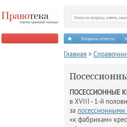
Вопросы-ответы
К
Главная
>
Справочни
Посессионны
ПОСЕССИОННЫЕ К
в XVIII - 1-й поло
за
посессионными
«к фабрикам» кре