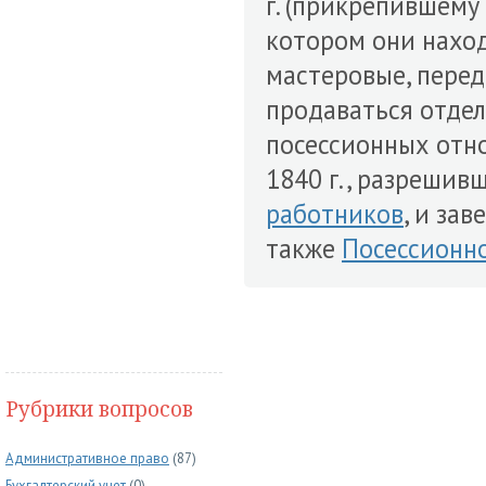
г. (прикрепившему
котором они наход
мастеровые, перед
продаваться отде
посессионных отн
1840 г., разрешив
работников
, и за
также
Посессионн
Рубрики вопросов
Административное право
(87)
Бухгалтерский учет
(0)