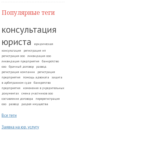
Популярные теги
консультация
юриста
юридическая
консультация
регистрация ип
регистрация ооо
ликвидация ооо
ликвидация предприятия
банкротство
ооо
брачный договор
развод.
регистрация компании
регистрация
предприятия
помощь адвоката
защита
в арбитражном суде
банкротство
предприятия
изменения в учредительных
документах
смена участников ооо
составление договора
перерегистрация
ооо
развод
раздел имущества
Все теги
Заявка на юр. услугу