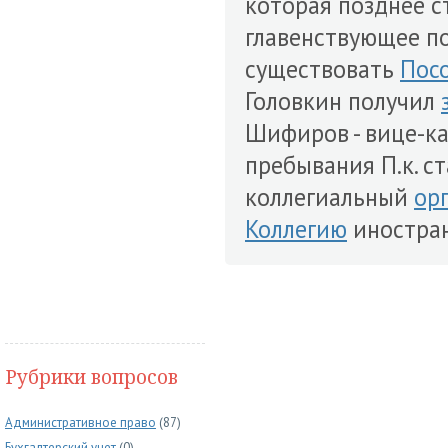
которая позднее ст
главенствующее п
существовать
Пос
Головкин получил
Шифиров - вице-ка
пребывания П.к. ста
коллегиальный
ор
Коллегию
иностран
Рубрики вопросов
Административное право
(87)
Бухгалтерский учет
(0)