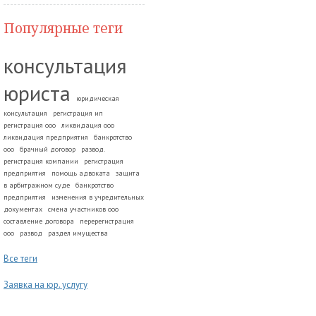
Популярные теги
консультация
юриста
юридическая
консультация
регистрация ип
регистрация ооо
ликвидация ооо
ликвидация предприятия
банкротство
ооо
брачный договор
развод.
регистрация компании
регистрация
предприятия
помощь адвоката
защита
в арбитражном суде
банкротство
предприятия
изменения в учредительных
документах
смена участников ооо
составление договора
перерегистрация
ооо
развод
раздел имущества
Все теги
Заявка на юр. услугу