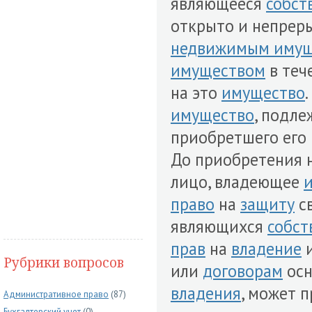
являющееся
собст
открыто и непрер
недвижимым имущ
имуществом
в теч
на это
имущество
имущество
, подл
приобретшего его 
До приобретения 
лицо, владеющее
право
на
защиту
с
являющихся
собст
прав
на
владение
и
Рубрики вопросов
или
договорам
осн
владения
, может 
Административное право
(87)
Бухгалтерский учет
(0)