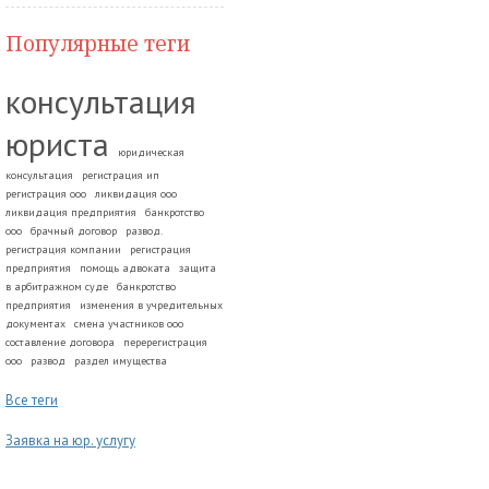
Популярные теги
консультация
юриста
юридическая
консультация
регистрация ип
регистрация ооо
ликвидация ооо
ликвидация предприятия
банкротство
ооо
брачный договор
развод.
регистрация компании
регистрация
предприятия
помощь адвоката
защита
в арбитражном суде
банкротство
предприятия
изменения в учредительных
документах
смена участников ооо
составление договора
перерегистрация
ооо
развод
раздел имущества
Все теги
Заявка на юр. услугу