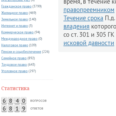
время, в течение 
Гражданское право
(3799)
правопреемником
Жилищное право
(469)
Течение срока
П.д.
Земельное право
(140)
владения
которого
Интернет и право
(3)
Коммерческое право
(94)
со ст. 301 и 305 Г
Международное право
(0)
исковой давности
Налоговое право
(109)
Пенсии и соцобеспечение
(226)
Семейное право
(892)
Трудовое право
(643)
Уголовное право
(297)
Статистика
6
8
4
0
ВОПРОСОВ
6
8
1
9
ОТВЕТОВ