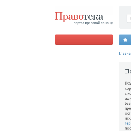
Главна
П
ПФ
ко
с к
адм
Бав
пре
ост
ис
гер
пос