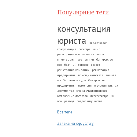
Популярные теги
консультация
юриста
юридическая
консультация
регистрация ип
регистрация ооо
ликвидация ооо
ликвидация предприятия
банкротство
ооо
брачный договор
развод.
регистрация компании
регистрация
предприятия
помощь адвоката
защита
в арбитражном суде
банкротство
предприятия
изменения в учредительных
документах
смена участников ооо
составление договора
перерегистрация
ооо
развод
раздел имущества
Все теги
Заявка на юр. услугу