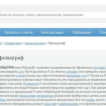
Вопросы-ответы
Консультации
Публикации
Пои
я
>
Справочник
>
Энциклопедия
> Пфальцграф
фальцграф
АЛЬЦГРАФ
(нем. Pfalzgraf) - в раннем средневековье во Франкском
государс
ролю вершить
суд
. При Каролингах П. во многих
случаях
стал замещать коро
оролевским
судом
возник, как самостоятельная
инстанция
,
суд
П. Позже на 
инистративные и финансовые обязанности, ему передавались в управление 
ария, Саксония).
Должность
П. постепенно стала наследственной и приобре
вратились во владетельных князей (герцогов, курфюрстов и др.). При двор
авался т.н. придворный П. (нем. Hofpfalzgraf, Hochgraf), на которого возлаг
ключительную
прерогативу
императора
(узаконение внебрачных детей, наз
бов
, коронование поэтов, возведение в дворянство). Все эти
права
, кроме
тепенно передавались разным
городам
и
корпорациям
, и ко времени рас