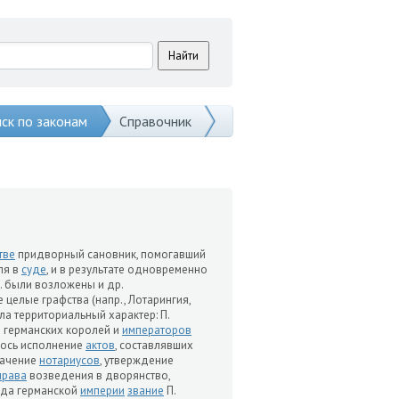
ск по законам
Справочник
тве
придворный сановник, помогавший
ля в
суде
, и в результате одновременно
П. были возложены и др.
целые графства (напр., Лотарингия,
ла территориальный характер: П.
е германских королей и
императоров
алось исполнение
актов
, составлявших
начение
нотариусов
, утверждение
права
возведения в дворянство,
пада германской
империи
звание
П.