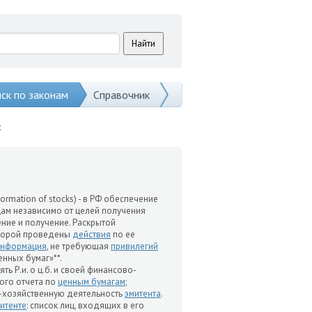
ск по законам
Справочник
х
nformation of stocks) - в РФ обеспечение
ам независимо от целей получения
ние и получение. Раскрытой
оторой проведены
действия
по ее
информация
, не требующая
привилегий
нных бумаг»**.
ь Р.и. о ц.б. и своей финансово-
ого отчета по
ценным бумагам
;
-хозяйственную деятельность
эмитента
.
итенте
: список лиц, входящих в его