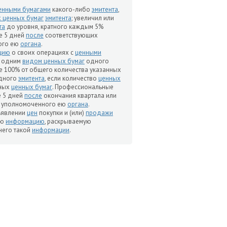
енными бумагами
какого-либо
эмитента
,
 ценных бумаг
эмитента
; увеличил или
та
до уровня, кратного каждым 5%
е 5 дней
после
соответствующих
ого ею
органа
.
цию
о своих операциях с
ценными
с одним
видом ценных бумаг
одного
е 100% от общего количества указанных
дного
эмитента
, если количество
ценных
нных
ценных бумаг
. Профессиональные
 5 дней
после
окончания квартала или
 уполномоченного ею
органа
.
ъявлении
цен
покупки и (или)
продажи
ую
информацию
, раскрываемую
 него такой
информации
.