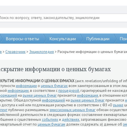
Вопросы-ответы
Консультации
Публикации
Пои
я
>
Справочник
>
Энциклопедия
> Раскрытие информации о ценных бумага
аскрытие информации о ценных бумагах
СКРЫТИЕ ИНФОРМАЦИИ О ЦЕННЫХ БУМАГАХ
(англ. revelation/unfolding of i
тупности
информации
о
ценных бумагах
всем заинтересованным в этом лиц
нной
информации
, в соответствии с
процедурой
, гарантирующей ее нахожде
формацией
на
рынке ценных бумаг
признается
информация
, в отношении к
скрытию. Общедоступной
информацией
на
рынке ценных бумаг
признается
 доступа к ней или подлежащая раскрытию в соответствии с ФЗ «О
рынке
це
тент
публично размещаемых
эмиссионных ценных бумаг
обязан осуществлят
яйственной деятельности в следующих формах: составление ежеквартальн
общения о существенных
событиях
и
действиях
, затрагивающих финансово
квартальный отчет по
ценным бумагам
должен содержать: а) данные об
эм