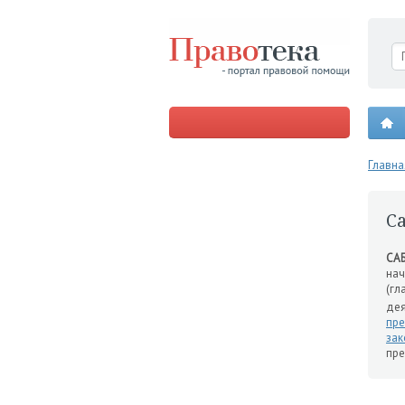
Главна
С
СА
нач
(гл
дея
пре
зак
пре