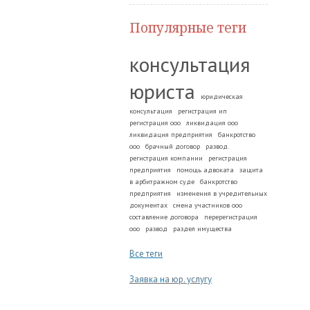
Популярные теги
консультация
юриста
юридическая
консультация
регистрация ип
регистрация ооо
ликвидация ооо
ликвидация предприятия
банкротство
ооо
брачный договор
развод.
регистрация компании
регистрация
предприятия
помощь адвоката
защита
в арбитражном суде
банкротство
предприятия
изменения в учредительных
документах
смена участников ооо
составление договора
перерегистрация
ооо
развод
раздел имущества
Все теги
Заявка на юр. услугу