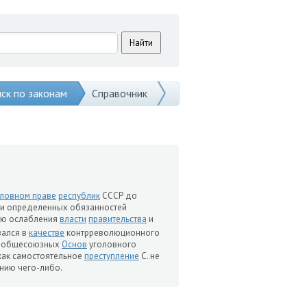
ск по законам
Справочник
оловном праве
республик
СССР до
ии определенных обязанностей
ью ослабления
власти
правительства
и
вался в
качестве
контрреволюционного
я общесоюзных
Основ
уголовного
 как самостоятельное
преступление
С. не
нию чего-либо.