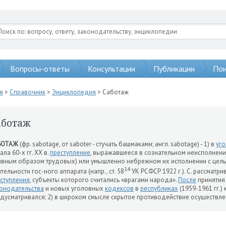
Вопросы-ответы
Консультации
Публикации
Пои
я
>
Справочник
>
Энциклопедия
> Саботаж
аботаж
БОТАЖ
(фр. sabotage, от saboter - стучать башмаками; англ. sabotage) - 1) в
уг
ала 60-х гг. XX в.
преступление
, выражавшееся в сознательном неисполнен
авным образом трудовых) или умышленно небрежном их исполнении с цел
14
тельности гос-ного аппарата (напр., ст. 58
УК РСФСР 1922 г.). С. рассматри
ступления
, субъекты которого считались «врагами народа».
После
приняти
онодательства
и новых уголовных
кодексов
в
республиках
(1959-1961 гг.)
дусматривался; 2) в широком смысле скрытое противодействие осуществле