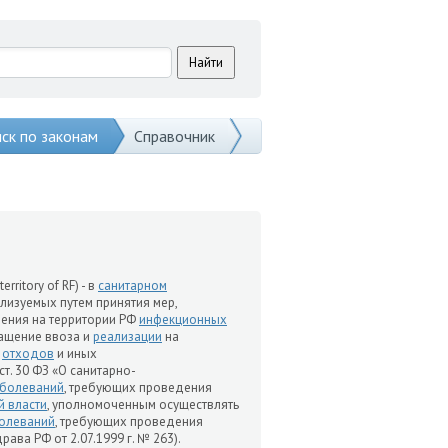
ск по законам
Справочник
erritory of RF) - в
санитарном
лизуемых путем принятия мер,
нения на территории РФ
инфекционных
ращение ввоза и
реализации
на
,
отходов
и иных
т. 30 ФЗ «О санитарно-
аболеваний
, требующих проведения
 власти
, уполномоченным осуществлять
олеваний
, требующих проведения
ава РФ от 2.07.1999 г. № 263).