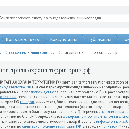
Вопросы-ответы
Консультации
Публикации
Пои
я
>
Справочник
>
Энциклопедия
> Санитарная охрана территории рф
анитарная охрана территории рф
НИТАРНАЯ ОХРАНА ТЕРРИТОРИИ РФ
(англ. sanitary preservation/protection of t
онодательстве РФ
вид санитарно-противоэпидемических мероприятий, реа
правленных на
предупреждение
занесения на территорию РФ и распростра
болеваний
, представляющих опасность для населения, а также на предотв
ритории РФ
товаров
, химических, биологических и радиоактивных веществ
зов, представляющих опасность для человека (опасных грузов и товаров) (с
демиологическом благополучии населения»**). Перечень
инфекционных з
оприятий по С.о.т. РФ, определяется
федеральным органом исполнительной
-ный санитарно-эпидемиологический надзор (Перечень
инфекционных заб
оприятий по
санитарной охране территории РФ
, утвержден
приказом
Минздр