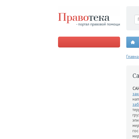
Главна
С
СА
зак
на
за
тер
гру
эпи
мер
гос
мер