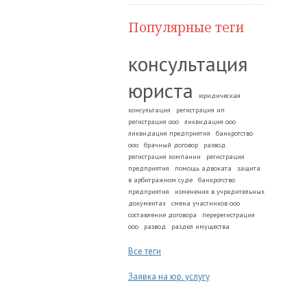
Популярные теги
консультация
юриста
юридическая
консультация
регистрация ип
регистрация ооо
ликвидация ооо
ликвидация предприятия
банкротство
ооо
брачный договор
развод.
регистрация компании
регистрация
предприятия
помощь адвоката
защита
в арбитражном суде
банкротство
предприятия
изменения в учредительных
документах
смена участников ооо
составление договора
перерегистрация
ооо
развод
раздел имущества
Все теги
Заявка на юр. услугу