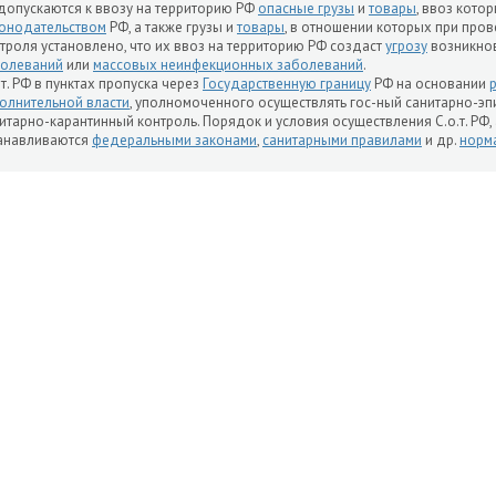
допускаются к ввозу на территорию РФ
опасные грузы
и
товары
, ввоз кото
онодательством
РФ, а также грузы и
товары
, в отношении которых при про
троля установлено, что их ввоз на территорию РФ создаст
угрозу
возникнов
болеваний
или
массовых неинфекционных заболеваний
.
.т. РФ в пунктах пропуска через
Государственную границу
РФ на основании
олнительной власти
, уполномоченного осуществлять гос-ный санитарно-э
итарно-карантинный контроль. Порядок и условия осуществления С.о.т. РФ, 
анавливаются
федеральными законами
,
санитарными правилами
и др.
норм