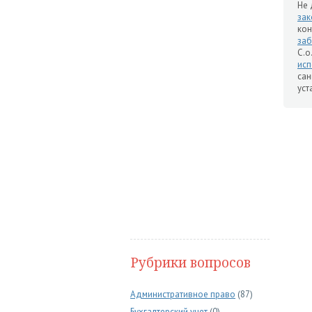
Не 
зак
кон
за
С.о
исп
сан
уст
Рубрики вопросов
Административное право
(87)
Бухгалтерский учет
(0)