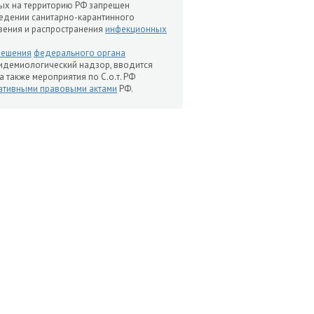
рых на территорию РФ запрещен
ведении санитарно-карантинного
ения и распространения
инфекционных
решения
федерального органа
пидемиологический надзор, вводится
а также мероприятия по С.о.т. РФ
ативными правовыми актами
РФ.