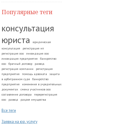
Популярные теги
консультация
юриста
юридическая
консультация
регистрация ип
регистрация ооо
ликвидация ооо
ликвидация предприятия
банкротство
ооо
брачный договор
развод.
регистрация компании
регистрация
предприятия
помощь адвоката
защита
в арбитражном суде
банкротство
предприятия
изменения в учредительных
документах
смена участников ооо
составление договора
перерегистрация
ооо
развод
раздел имущества
Все теги
Заявка на юр. услугу