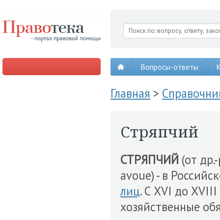
Вопросы-ответы
К
Главная
>
Справочни
Стряпчий
СТРЯПЧИЙ
(от др.
avoue) - в Российс
лиц
. С XVI до XVII
хозяйственные обя