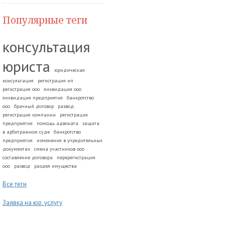
Популярные теги
консультация
юриста
юридическая
консультация
регистрация ип
регистрация ооо
ликвидация ооо
ликвидация предприятия
банкротство
ооо
брачный договор
развод.
регистрация компании
регистрация
предприятия
помощь адвоката
защита
в арбитражном суде
банкротство
предприятия
изменения в учредительных
документах
смена участников ооо
составление договора
перерегистрация
ооо
развод
раздел имущества
Все теги
Заявка на юр. услугу