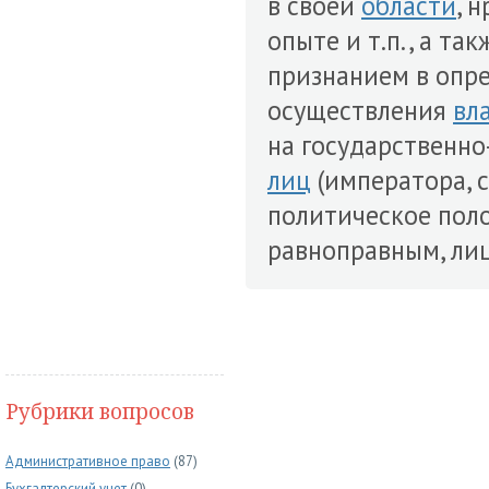
в своей
области
, 
опыте и т.п., а т
признанием в опре
осуществления
вл
на государственн
лиц
(императора, с
политическое поло
равноправным, лиц
Рубрики вопросов
Административное право
(87)
Бухгалтерский учет
(0)