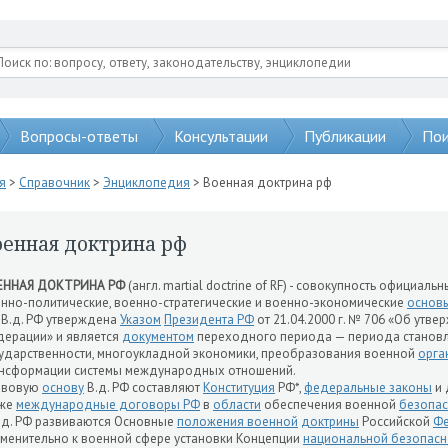
Вопросы-ответы
Консультации
Публикации
Пои
я
>
Справочник
>
Энциклопедия
> Военная доктрина рф
оенная доктрина рф
ЕННАЯ ДОКТРИНА РФ
(англ. martial doctrine of RF) - совокупность официа
нно-политические, военно-стратегические и военно-экономические
основ
 В.д. РФ утверждена
Указом
Президента РФ
от 21.04.2000 г. № 706 «Об утв
ерации» и является
документом
переходного периода — периода станов
ударственности, многоукладной экономики, преобразования военной
орга
нсформации системы международных отношений.
авовую
основу
В.д. РФ составляют
Конституция
РФ*,
федеральные законы
и 
кже
международные договоры РФ
в
области
обеспечения военной
безопас
.д. РФ развиваются Основные
положения военной
доктрины
Российской
Ф
менительно к военной сфере установки Концепции
национальной безопасн