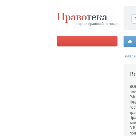
Главна
В
ВО
вое
РФ.
Фед
гос
тра
Пр
та
В В
при