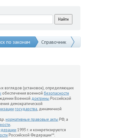
ск по законам
Справочник
льных взглядов (установок), определяющих
ы
обеспечения военной
безопасности
ерждении Военной
доктрины
Российской
ления демократической
низации
государства
, динамичной
др.
нормативные правовые акты
РФ, а
ности
.
едерации
1993 г. и конкретизируются
ости
Российской Федерации**.