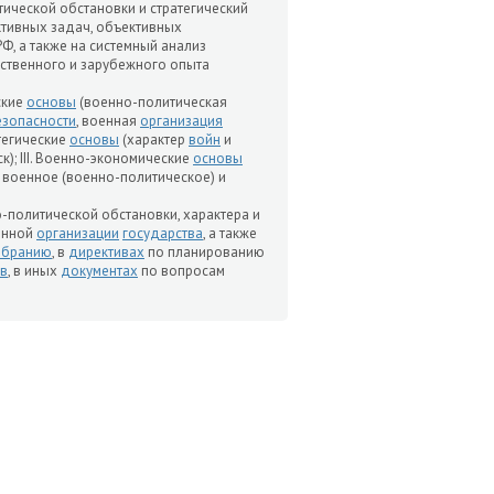
ической обстановки и стратегический
ктивных задач, объективных
Ф, а также на системный анализ
ественного и зарубежного опыта
ские
основы
(военно-политическая
езопасности
, военная
организация
атегические
основы
(характер
войн
и
к); III. Военно-экономические
основы
 военное (военно-политическое) и
о-политической обстановки, характера и
оенной
организации
государства
, а также
обранию
, в
директивах
по планированию
в
, в иных
документах
по вопросам