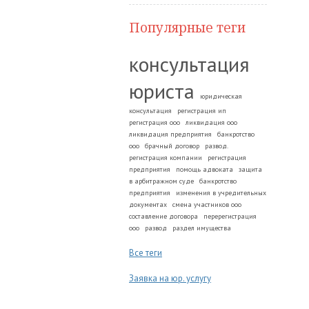
Популярные теги
консультация
юриста
юридическая
консультация
регистрация ип
регистрация ооо
ликвидация ооо
ликвидация предприятия
банкротство
ооо
брачный договор
развод.
регистрация компании
регистрация
предприятия
помощь адвоката
защита
в арбитражном суде
банкротство
предприятия
изменения в учредительных
документах
смена участников ооо
составление договора
перерегистрация
ооо
развод
раздел имущества
Все теги
Заявка на юр. услугу