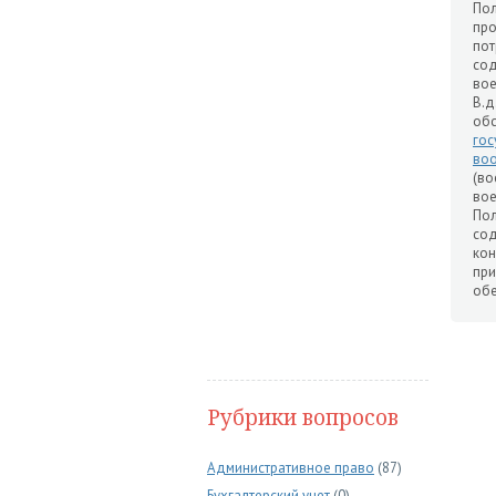
Пол
про
пот
сод
вое
В.д
обс
гос
во
(во
вое
Пол
со
кон
пр
об
Рубрики вопросов
Административное право
(87)
Бухгалтерский учет
(0)