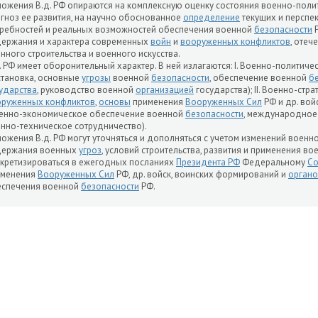
ожения В.д. РФ опираются на комплексную оценку состояния военно-полит
гноз ее развития, на научно обоснованное
определение
текущих и перспе
ребностей и реальных возможностей обеспечения военной
безопасности
Р
ержания и характера современных
войн
и
вооруженных конфликтов
, отеч
нного строительства и военного искусства.
. РФ имеет оборонительный характер. В ней излагаются: I. Военно-политиче
тановка, основные
угрозы
военной
безопасности
, обеспечение военной
б
ударства
, руководство военной
организацией
государства); II. Военно-стр
оруженных конфликтов
,
основы
применения
Вооруженных Сил
РФ и др. войс
енно-экономическое обеспечение военной
безопасности
, международное
нно-техническое сотрудничество).
ожения В.д. РФ могут уточняться и дополняться с учетом изменений военн
держания военных
угроз
, условий строительства, развития и применения в
кретизироваться в ежегодных посланиях
Президента РФ
Федеральному
С
именения
Вооруженных Сил
РФ, др. войск, воинских формирований и
органо
еспечения военной
безопасности
РФ.