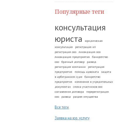
Популярные теги
консультация
юриста
юридическая
консультация
регистрация ип
регистрация ооо
ликвидация ооо
ликвидация предприятия
банкротство
ооо
брачный договор
развод.
регистрация компании
регистрация
предприятия
помощь адвоката
защита
в арбитражном суде
банкротство
предприятия
изменения в учредительных
документах
смена участников ооо
составление договора
перерегистрация
ооо
развод
раздел имущества
Все теги
Заявка на юр. услугу