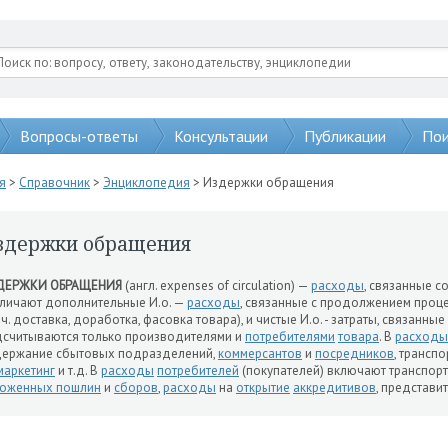
Вопросы-ответы
Консультации
Публикации
Пои
я
>
Справочник
>
Энциклопедия
> Издержки обращения
здержки обращения
ДЕРЖКИ ОБРАЩЕНИЯ
(англ. expenses of circulation) —
расходы
, связанные 
личают дополнительные И.о. —
расходы
, связанные с продолжением проц
т.ч. доставка, доработка, фасовка товара), и чистые И.о. - затраты, связанн
считываются только производителями и
потребителями
товара
. В
расходы
держание сбытовых подразделений,
коммерсантов
и
посредников
, трансп
маркетинг
и т.д. В
расходы
потребителей
(покупателей) включают транспор
моженных пошлин
и
сборов
,
расходы
на
открытие
аккредитивов
, представи