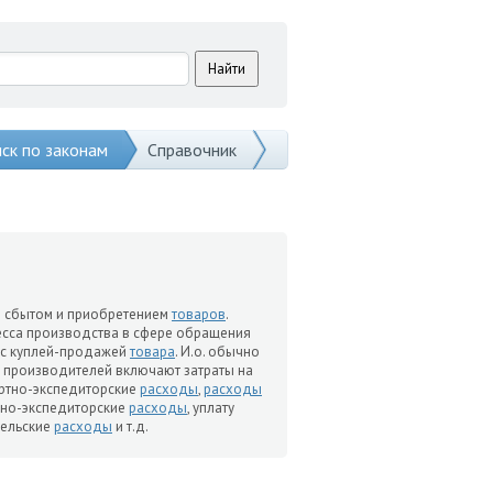
ск по законам
Справочник
со сбытом и приобретением
товаров
.
есса производства в сфере обращения
ые с куплей-продажей
товара
. И.о. обычно
производителей включают затраты на
ортно-экспедиторские
расходы
,
расходы
тно-экспедиторские
расходы
, уплату
тельские
расходы
и т.д.