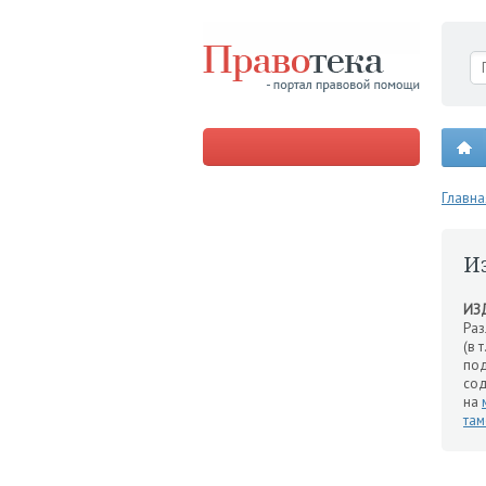
Главна
И
ИЗ
Раз
(в 
под
со
на
та