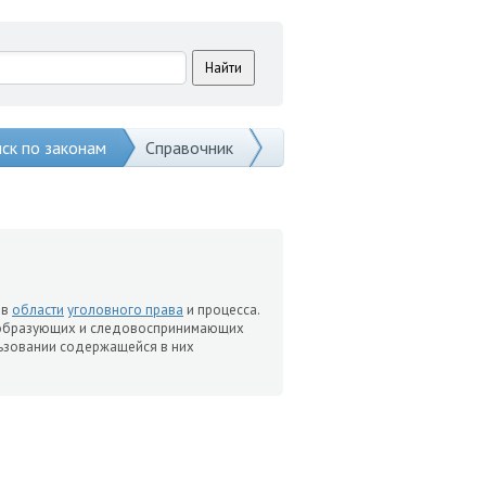
ск по законам
Справочник
- в
области
уголовного права
и процесса.
дообразующих и следовоспринимающих
ользовании содержащейся в них