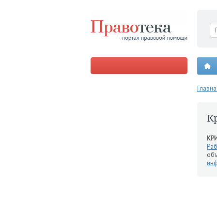
Главна
К
КР
Раб
объ
ин