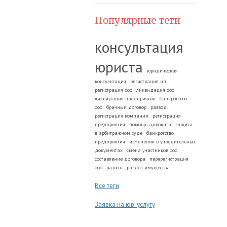
Популярные теги
консультация
юриста
юридическая
консультация
регистрация ип
регистрация ооо
ликвидация ооо
ликвидация предприятия
банкротство
ооо
брачный договор
развод.
регистрация компании
регистрация
предприятия
помощь адвоката
защита
в арбитражном суде
банкротство
предприятия
изменения в учредительных
документах
смена участников ооо
составление договора
перерегистрация
ооо
развод
раздел имущества
Все теги
Заявка на юр. услугу