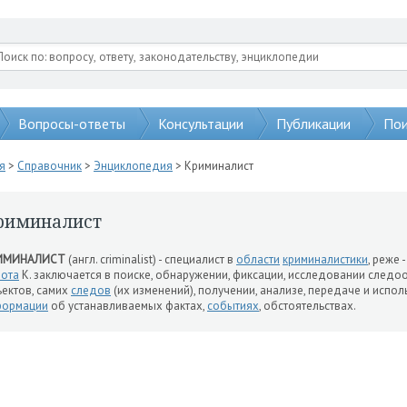
Вопросы-ответы
Консультации
Публикации
Пои
я
>
Справочник
>
Энциклопедия
> Криминалист
риминалист
ИМИНАЛИСТ
(англ. criminalist) - специалист в
области
криминалистики
, реже 
ота
К. заключается в поиске, обнаружении, фиксации, исследовании сле
ектов, самих
следов
(их изменений), получении, анализе, передаче и исп
формации
об устанавливаемых фактах,
событиях
, обстоятельствах.