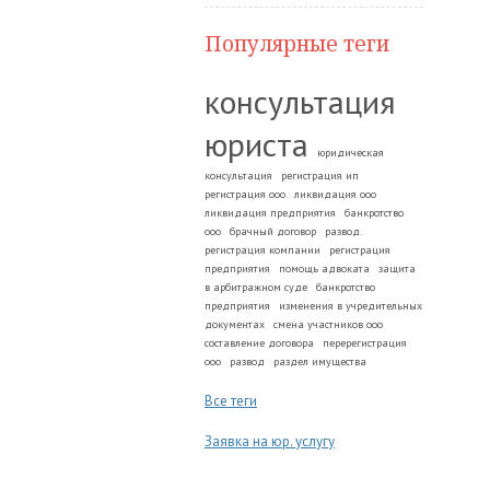
Популярные теги
консультация
юриста
юридическая
консультация
регистрация ип
регистрация ооо
ликвидация ооо
ликвидация предприятия
банкротство
ооо
брачный договор
развод.
регистрация компании
регистрация
предприятия
помощь адвоката
защита
в арбитражном суде
банкротство
предприятия
изменения в учредительных
документах
смена участников ооо
составление договора
перерегистрация
ооо
развод
раздел имущества
Все теги
Заявка на юр. услугу