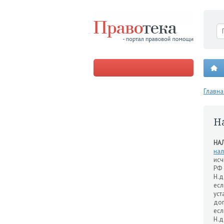
Главна
Н
НА
нал
исч
РФ 
Н.д
есл
уст
доп
есл
Н.д