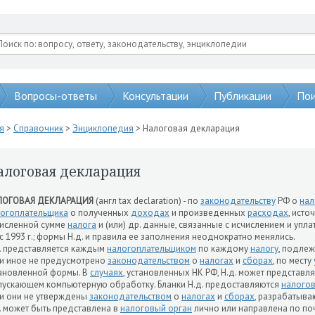
Вопросы-ответы
Консультации
Публикации
Пои
я
>
Справочник
>
Энциклопедия
> Налоговая декларация
алоговая декларация
ЛОГОВАЯ ДЕКЛАРАЦИЯ
(англ tax declaration) - по
законодательству
РФ о
нал
огоплательщика
о полученных
доходах
и произведенных
расходах
, исто
исленной сумме
налога
и (или) др. данные, связанные с исчислением и упл
с 1993 г.; формы Н.д. и правила ее заполнения неоднократно менялись.
. представляется каждым
налогоплательщиком
по каждому
налогу
, подле
и иное не предусмотрено
законодательством
о
налогах
и
сборах
, по месту
ановленной формы. В
случаях
, установленных НК РФ, Н.д. может представля
ускающем компьютерную обработку. Бланки Н.д. предоставляются
налого
и они не утверждены
законодательством
о
налогах
и
сборах
, разрабатыва
. может быть представлена в
налоговый орган
лично или направлена по по