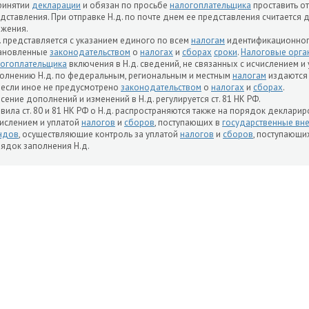
ринятии
декларации
и обязан по просьбе
налогоплательщика
проставить о
дставления. При отправке Н.д. по почте днем ее представления считается 
жения.
. представляется с указанием единого по всем
налогам
идентификационно
тановленные
законодательством
о
налогах
и
сборах
сроки
.
Налоговые орга
огоплательщика
включения в Н.д. сведений, не связанных с исчислением и
олнению Н.д. по федеральным, региональным и местным
налогам
издаются
 если иное не предусмотрено
законодательством
о
налогах
и
сборах
.
сение дополнений и изменений в Н.д. регулируется ст. 81 НК РФ.
вила ст. 80 и 81 НК РФ о Н.д. распространяются также на порядок деклари
ислением и уплатой
налогов
и
сборов
, поступающих в
государственные в
ндов
, осуществляющие контроль за уплатой
налогов
и
сборов
, поступающи
ядок заполнения Н.д.