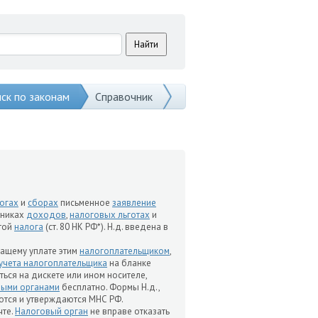
ск по законам
Справочник
огах
и
сборах
письменное
заявление
чниках
доходов
,
налоговых льготах
и
атой
налога
(ст. 80 НК РФ*). Н.д. введена в
жащему уплате этим
налогоплательщиком
,
учета налогоплательщика
на бланке
ться на дискете или ином носителе,
выми органами
бесплатно. Формы Н.д.,
ются и утверждаются МНС РФ.
чте.
Налоговый орган
не вправе отказать