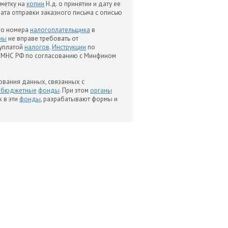
тметку на
копии
Н.д. о принятии и дату ее
дата отправки заказного письма с описью
го номера
налогоплательщика
в
ны
не вправе требовать от
 уплатой
налогов
.
Инструкции
по
 МНС РФ по согласованию с Минфином
рования данных, связанных с
небюджетные
фонды
. При этом
органы
х в эти
фонды
, разрабатывают формы и