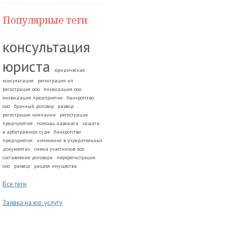
Популярные теги
консультация
юриста
юридическая
консультация
регистрация ип
регистрация ооо
ликвидация ооо
ликвидация предприятия
банкротство
ооо
брачный договор
развод.
регистрация компании
регистрация
предприятия
помощь адвоката
защита
в арбитражном суде
банкротство
предприятия
изменения в учредительных
документах
смена участников ооо
составление договора
перерегистрация
ооо
развод
раздел имущества
Все теги
Заявка на юр. услугу