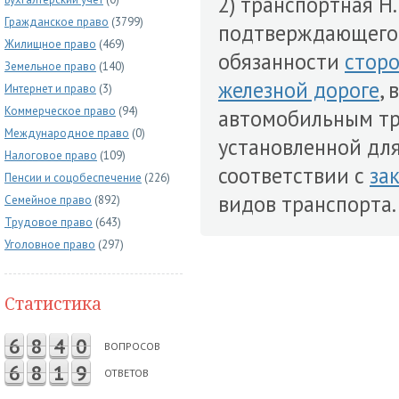
2) транспортная Н.
Гражданское право
(3799)
подтверждающег
Жилищное право
(469)
обязанности
стор
Земельное право
(140)
железной дороге
,
Интернет и право
(3)
Коммерческое право
(94)
автомобильным тра
Международное право
(0)
установленной дл
Налоговое право
(109)
соответствии с
за
Пенсии и соцобеспечение
(226)
видов транспорта.
Семейное право
(892)
Трудовое право
(643)
Уголовное право
(297)
Статистика
6
8
4
0
ВОПРОСОВ
6
8
1
9
ОТВЕТОВ