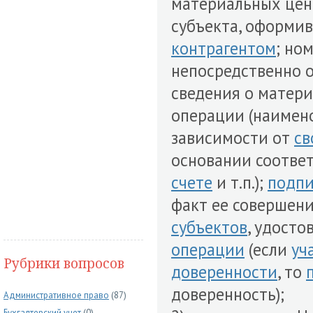
материальных ценн
субъекта, оформив
контрагентом
; но
непосредственно 
сведения о матер
операции (наимено
зависимости от
св
основании соотв
счете
и т.п.);
подп
факт ее совершени
субъектов
, удост
операции
(если
уч
Рубрики вопросов
доверенности
, то
доверенность);
Административное право
(87)
Бухгалтерский учет
(0)