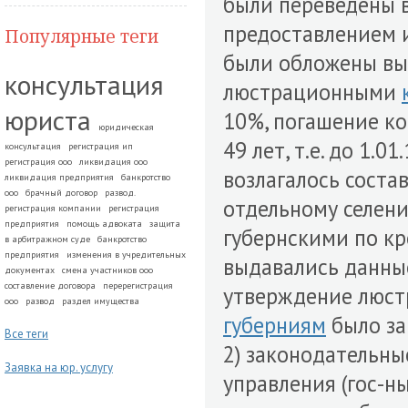
были переведены в
предоставлением 
Популярные теги
были обложены вы
консультация
люстрационными
юриста
10%, погашение ко
юридическая
49 лет, т.е. до 1.
консультация
регистрация ип
регистрация ооо
ликвидация ооо
возлагалось сост
ликвидация предприятия
банкротство
ооо
брачный договор
развод.
отдельному селен
регистрация компании
регистрация
предприятия
помощь адвоката
защита
губернскими по к
в арбитражном суде
банкротство
предприятия
изменения в учредительных
выдавались данные
документах
смена участников ооо
составление договора
перерегистрация
утверждение люс
ооо
развод
раздел имущества
губерниям
было зак
Все теги
2) законодательны
Заявка на юр. услугу
управления (гос-н