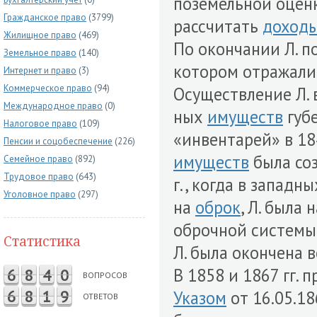
поземельной оцен
Гражданское право
(3799)
рассчитать
доход
Жилищное право
(469)
По окончании Л. п
Земельное право
(140)
котором отражали
Интернет и право
(3)
Коммерческое право
(94)
Осуществление Л. 
Международное право
(0)
ных
имуществ
губе
Налоговое право
(109)
«инвентарей» в 18
Пенсии и соцобеспечение
(226)
имуществ
была со
Семейное право
(892)
Трудовое право
(643)
г., когда в западн
Уголовное право
(297)
на
оброк
, Л. была
оброчной системы 
Статистика
Л. была окончена 
В 1858 и 1867 гг.
6
8
4
0
ВОПРОСОВ
6
8
1
9
Указом
от 16.05.18
ОТВЕТОВ