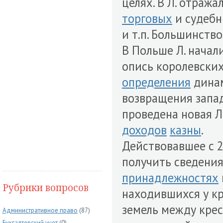
целях. В Л. отража
торговых
и судеб
и т.п. Большинство
В Польше Л. начал
опись королевских
определения
дина
возвращения зап
проведена новая Л
доходов
казны
.
Действовавшее с 2
получить сведения
принадлежностях
Рубрики вопросов
находившихся у кр
земель между крес
Административное право
(87)
Бухгалтерский учет
(0)