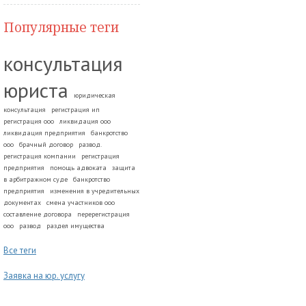
Популярные теги
консультация
юриста
юридическая
консультация
регистрация ип
регистрация ооо
ликвидация ооо
ликвидация предприятия
банкротство
ооо
брачный договор
развод.
регистрация компании
регистрация
предприятия
помощь адвоката
защита
в арбитражном суде
банкротство
предприятия
изменения в учредительных
документах
смена участников ооо
составление договора
перерегистрация
ооо
развод
раздел имущества
Все теги
Заявка на юр. услугу