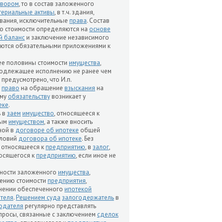
овором
, то в состав заложенного
териальные активы
, в т.ч. здания,
вания, исключительные
права
. Состав
го стоимости определяются на
основе
й баланс
и заключение независимого
яются обязательными приложениями к
нее половины стоимости
имущества
,
подлежащее исполнению не ранее чем
предусмотрено, что И.п.
,
право
на обращение
взыскания
на
ому
обязательству
возникает у
еке
.
ь в
заем
имущество
, относящееся к
ным
имуществом
, а также вносить
нной в
договоре об ипотеке
общей
условий
договора об ипотеке
. Без
, относящееся к
предприятию
, в
залог
,
носящегося к
предприятию
, если иное не
ности заложенного
имущества
,
ьшению стоимости
предприятия
,
нении обеспеченного
ипотекой
теля
.
Решением суда
залогодержатель
в
одателя
регулярно представлять
опросы, связанные с заключением
сделок