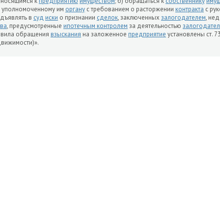
тносящимся к
предприятию
имуществом
; б) обращаться к
собственнику
имущ
 уполномоченному им
органу
с требованием о расторжении
контракта
с ру
дъявлять в
суд
иски
о признании
сделок
, заключенных
залогодателем
, не
ва
, предусмотренные
ипотечным контролем
за деятельностью
залогодате
авила обращения
взыскания
на заложенное
предприятие
установлены ст. 7
вижимости)».