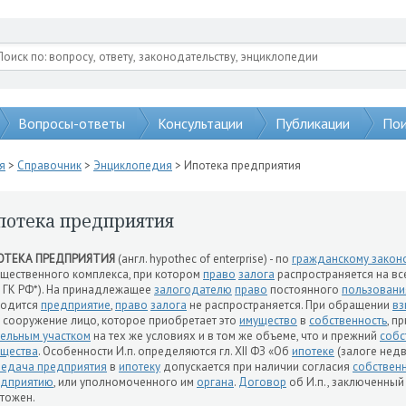
Вопросы-ответы
Консультации
Публикации
Пои
я
>
Справочник
>
Энциклопедия
> Ипотека предприятия
потека предприятия
ОТЕКА ПРЕДПРИЯТИЯ
(англ. hypothec of enterprise) - по
гражданскому закон
щественного комплекса, при котором
право
залога
распространяется на вс
 ГК РФ*). На принадлежащее
залогодателю
право
постоянного
пользовани
ходится
предприятие
,
право
залога
не распространяется. При обращении
вз
 сооружение лицо, которое приобретает это
имущество
в
собственность
, п
ельным участком
на тех же условиях и в том же объеме, что и прежний
собс
щества
. Особенности И.п. определяются гл. XII ФЗ «Об
ипотеке
(залоге недв
едача предприятия
в
ипотеку
допускается при наличии согласия
собствен
едприятию
, или уполномоченного им
органа
.
Договор
об И.п., заключенный
тожен.