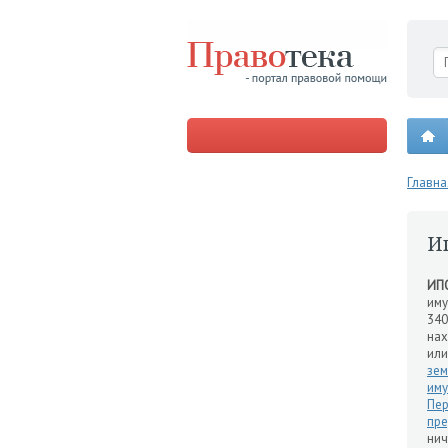
Главна
И
ИП
иму
340
на
или
зем
иму
Пер
пр
нич