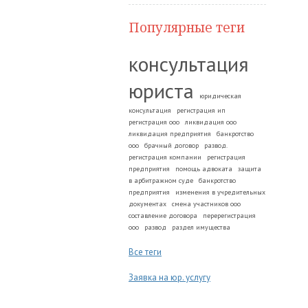
Популярные теги
консультация
юриста
юридическая
консультация
регистрация ип
регистрация ооо
ликвидация ооо
ликвидация предприятия
банкротство
ооо
брачный договор
развод.
регистрация компании
регистрация
предприятия
помощь адвоката
защита
в арбитражном суде
банкротство
предприятия
изменения в учредительных
документах
смена участников ооо
составление договора
перерегистрация
ооо
развод
раздел имущества
Все теги
Заявка на юр. услугу