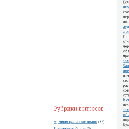
Ес
иму
соо
пе
по
ауд
дог
И.п
отн
чер
об
пр
за
Зал
пр
изм
сто
ра
со
ус
В
с
неэ
Рубрики вопросов
зал
обя
по
Административное право
(87)
бух
Бухгалтерский учет
(0)