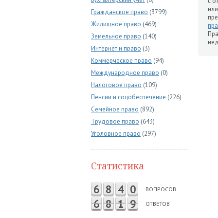
с о
или
Гражданское право
(3799)
пре
Жилищное право
(469)
пра
Пр
Земельное право
(140)
нед
Интернет и право
(3)
Коммерческое право
(94)
Международное право
(0)
Налоговое право
(109)
Пенсии и соцобеспечение
(226)
Семейное право
(892)
Трудовое право
(643)
Уголовное право
(297)
Статистика
6
8
4
0
ВОПРОСОВ
6
8
1
9
ОТВЕТОВ