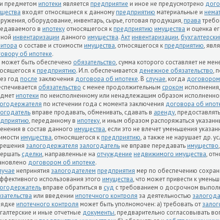
ли предметом
ипотеки
является
предприятие
и иное не предусмотрено
дог
щества
входят относящиеся к данному
предприятию
материальные и
нема
ружения, оборудование, инвентарь, сырье, готовая продукция,
права
требо
редаваемого в
ипотеку
относящегося к
предприятию
имущества
и оценка е
лной
инвентаризации
данного
имущества
.
Акт
инвентаризации
,
бухгалтерски
итора
о составе и стоимости
имущества
, относящегося к
предприятию
, явл
овору об ипотеке
.
. может быть обеспечено
обязательство
, сумма которого составляет не ме
осящегося к
предприятию
. И.п. обеспечивается
денежное обязательство
, 
ез год
после
заключения
договора об ипотеке
. В
случае
, когда
договором
еспечивается
обязательство
с менее продолжительным
сроком
исполнения
едмет
ипотеки
по неисполненному или ненадлежащим образом исполненн
логодержателя
по истечении года с момента заключения
договора об ипот
огодатель
вправе продавать, обменивать, сдавать в
аренду
, предоставлят
едприятию
, переданному в
ипотеку
, и иным образом распоряжаться указан
енения в состав данного
имущества
, если это не влечет уменьшения указа
имости
имущества
, относящегося к
предприятию
, а также не нарушает др. 
зрешения
залогодержателя
залогодатель
не вправе передавать
имущество
вершать
сделки
, направленные на
отчуждение
недвижимого имущества
, от
тановлено
договором об ипотеке
.
лучае
непринятия
залогодателем
предприятия
мер по обеспечению сохран
ффективного использования этого
имущества
, что может привести к умен
огодержатель
вправе обратиться в
суд
с требованием о досрочном выпол
зательства
или введении
ипотечного контроля
за деятельностью
залогода
рядке
ипотечного контроля
может быть уполномочен: а) требовать от
залог
галтерские и иные отчетные
документы
, предварительно согласовывать в