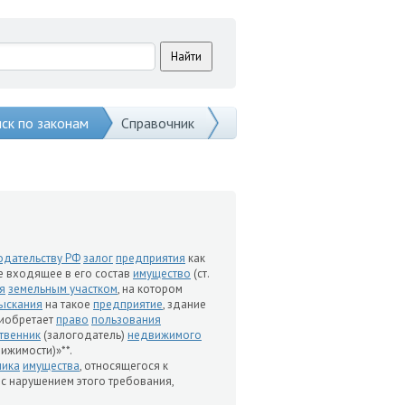
ск по законам
Справочник
одательству РФ
залог
предприятия
как
е входящее в его состав
имущество
(ст.
я
земельным участком
, на котором
ыскания
на такое
предприятие
, здание
риобретает
право
пользования
твенник
(залогодатель)
недвижимого
ижимости)»**.
ника
имущества
, относящегося к
 с нарушением этого требования,