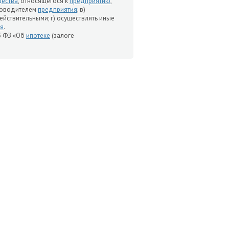
ества
, относящегося к
предприятию
,
ководителем
предприятия
; в)
действительными; г) осуществлять иные
ля
.
3 ФЗ «Об
ипотеке
(залоге