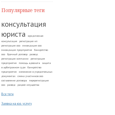
Популярные теги
консультация
юриста
юридическая
консультация
регистрация ип
регистрация ооо
ликвидация ооо
ликвидация предприятия
банкротство
ооо
брачный договор
развод.
регистрация компании
регистрация
предприятия
помощь адвоката
защита
в арбитражном суде
банкротство
предприятия
изменения в учредительных
документах
смена участников ооо
составление договора
перерегистрация
ооо
развод
раздел имущества
Все теги
Заявка на юр. услугу