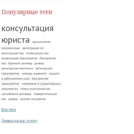
Популярные теги
консультация
юриста
юридическая
консультация
регистрация ип
регистрация ооо
ликвидация ооо
ликвидация предприятия
банкротство
ооо
брачный договор
развод.
регистрация компании
регистрация
предприятия
помощь адвоката
защита
в арбитражном суде
банкротство
предприятия
изменения в учредительных
документах
смена участников ооо
составление договора
перерегистрация
ооо
развод
раздел имущества
Все теги
Заявка на юр. услугу