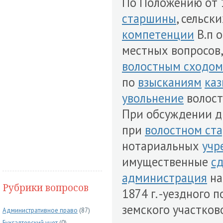
По Положению от 19
старшины
, сельск
компетенции
В.п 
местных вопросов,
волостным сходом
по
взысканиям
ка
увольнение
волос
При обсуждении др
при
волостном ст
нотариальных
учр
имущественные
с
администрация
на
Рубрики вопросов
1874 г. -уездного
земского участков
Административное право
(87)
Бухгалтерский учет
(0)