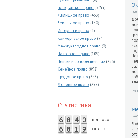
Ок
Гражданское право
(3799)
16.05
Жилищное право
(469)
Доб
Земельное право
(140)
мои
про
Интернет и право
(3)
тре
Коммерческое право
(94)
пол
иск
Международное право
(0)
под
Налоговое право
(109)
Но 
чел
Пенсии и соцобеспечение
(226)
раз
Семейное право
(892)
мое
Трудовое право
(643)
соб
зде
Уголовное право
(297)
Рубр
Статистика
Ме
16.05
6
8
4
0
ВОПРОСОВ
Доб
6
8
1
9
и п
ОТВЕТОВ
отр