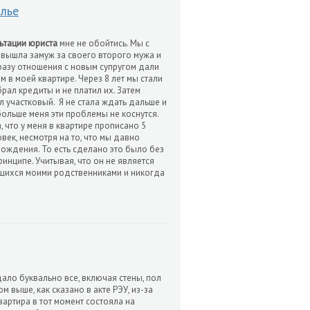
илье
ьтации юриста
мне не обойтись. Мы с
 вышла замуж за своего второго мужа и
сразу отношения с новым супругом дали
 в моей квартире. Через 8 лет мы стали
брал кредиты и не платил их. Затем
л участковый. Я не стала ждать дальше и
 больше меня эти проблемы не коснутся.
, что у меня в квартире прописано 5
овек, несмотря на то, что мы давно
рождения. То есть сделано это было без
принципе. Учитывая, что он не является
яющихся моими родственниками и никогда
дало буквально все, включая стены, пол
м выше, как сказано в акте РЭУ, из-за
артира в тот момент состояла на