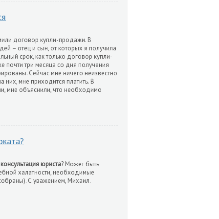
ся
мили договор купли-продажи. В
й – отец и сын, от которых я получила
льный срок, как только договор купли-
е почти три месяца со дня получения
трированы. Сейчас мне ничего неизвестно
а них, мне приходится платить. В
ии, мне объяснили, что необходимо
оката?
я
консультация юриста
? Может быть
ачебной халатности, необходимые
обраны). С уважением, Михаил.