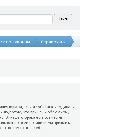
ск по законам
Справочник
тация юриста
, если я собираюсь подавать
ению, потому что пришли к обоюдному
о. От нашего брака есть совместный
тальном, по всем позициям мы пришли к
ат в пользу жены и ребенка