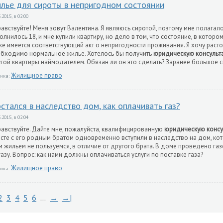
лье для сироты в непригодном состоянии
.2015, в 02:00
авствуйте! Меня зовут Валентина. Я являюсь сиротой, поэтому мне полагал
олнилось 18, и мне купили квартиру, но дело в том, что состояние, в котор
е имеется соответствующий акт о непригодности проживания. Я хочу растор
бходимо нормальное жилье. Хотелось бы получить
юридическую консульт
гой квартиры наймодателем. Обязан ли он это сделать? Заранее большое с
Жилищное право
ика:
стался в наследство дом, как оплачивать газ?
.2015, в 02:04
авствуйте. Дайте мне, пожалуйста, квалифицированную
юридическую конс
сте с его родным братом одновременно вступили в наследство на дом, кот
м жильем не пользуемся, в отличие от другого брата. В доме проведено га
газу. Вопрос: как нами должны оплачиваться услуги по поставке газа?
Жилищное право
ика:
2
3
4
5
6
…
→
→|