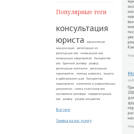
мун
экс
Популярные теги
наз
нев
вын
консультация
мне
пос
юриста
уве
реш
юридическая
Как
консультация
регистрация ип
регистрация ооо
ликвидация ооо
Рубр
ликвидация предприятия
банкротство
ооо
брачный договор
развод.
регистрация компании
регистрация
Мо
предприятия
помощь адвоката
защита
в арбитражном суде
банкротство
16.05
предприятия
изменения в учредительных
При
документах
смена участников ооо
200
составление договора
перерегистрация
дом
ооо
развод
раздел имущества
дру
пер
Все теги
рас
нах
Заявка на юр. услугу
Рубр