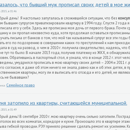
азалось, что бывший муж прописал своих детей в мое ж
.2015, в 01:46
рый день! Я настолько запуталась в сложившейся ситуации, что без
консул
м бывшим супругом приватизировали квартиру в 1994 году. Спустя 2 года я
писала его у себя. Здесь же прописана моя дочь от первого брака. Почти 
щину и он пропал неизвестно куда, хотя продолжал оставаться прописанным
учать письма от банков о том, что мой так называемый супруг все эти годы 
ать его по подозрению в совершении каких-то преступлений к нам приходи
ала в суд на развод, о чем в 2010 г. получила свидетельство, надеясь, что
не тут-то было: В начале 2013 года, получив платежку из ЖКХ, я обнаружила
овек. Обратившись в паспортный стол, я узнала, что в конце 2012 г. этот чел
ведены, умудрился прописать в мою квартиру своих детей – 2004 и 2011 г. 
го согласия, я даже об этом ничего не знала, равно как и об этих детях, в 
ственником квартиры, могу ли я выписать его отсюда и его детей, не явл
сь не бывавших?
Семейное право
ика:
ня затопило из квартиры, считающейся муниципальной.
.2015, в 01:49
рый день! В сентябре 2010 г. мою квартиру очень сильно затопили. Постра
отолок во всех комнатах, коридоре и кухне. Произошло это в квартире этажо
ыва гибкой проводки. РЭУ приняло решение сделать ремонт их усилиями. Кв