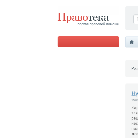
Рез
Ну
15.05
Здр
зая
реш
нес
пол
дог