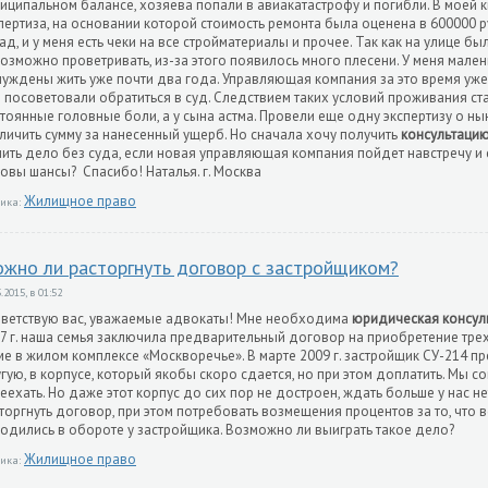
иципальном балансе, хозяева попали в авиакатастрофу и погибли. В моей
пертиза, на основании которой стоимость ремонта была оценена в 600000 р
ад, и у меня есть чеки на все стройматериалы и прочее. Так как на улице
озможно проветривать, из-за этого появилось много плесени. У меня мален
уждены жить уже почти два года. Управляющая компания за это время уже 
 посоветовали обратиться в суд. Следствием таких условий проживания ст
тоянные головные боли, а у сына астма. Провели еще одну экспертизу о н
личить сумму за нанесенный ущерб. Но сначала хочу получить
консультаци
ить дело без суда, если новая управляющая компания пойдет навстречу и 
овы шансы? Спасибо! Наталья. г. Москва
Жилищное право
ика:
жно ли расторгнуть договор с застройщиком?
.2015, в 01:52
ветствую вас, уважаемые адвокаты! Мне необходима
юридическая консул
7 г. наша семья заключила предварительный договор на приобретение тр
е в жилом комплексе «Москворечье». В марте 2009 г. застройщик СУ-214 п
гую, в корпусе, который якобы скоро сдается, но при этом доплатить. Мы сог
еехать. Но даже этот корпус до сих пор не достроен, ждать больше у нас н
торгнуть договор, при этом потребовать возмещения процентов за то, что 
одились в обороте у застройщика. Возможно ли выиграть такое дело?
Жилищное право
ика: