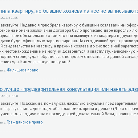
пила квартиру, но бывшие хозяева из нее не выписывают
.2015, в 01:55
авствуйте! Недавно я приобрела квартиру, с бывшими хозяевами мы офор
ртире на момент заключения договора было прописано двое взрослых люде
ариальное обязательство о том, что они выпишутся из квартиры в двухнеде
дажи будет официально зарегистрирован. На сегодняшний день прошло уж
й свидетельства на квартиру, а прежние хозяева до сих пор в ней зарегис
их местонахождении и не могу им дозвониться, а квартплату, начисленную н
портном столе, куда я обратилась с вопросом относительно данной ситуац
ение суда. Как мне следует поступить?
Жилищное право
ика:
о лучше - предварительная консультация или нанять адв
.2015, в 01:58
авствуйте! Подскажите, пожалуйста, насколько актуальна предварительна
ще сразу нанять адвоката, чтобы сэкономить время и деньги? (Дело о вр
ументы для подачи иска и последующей доказательной базы, в принципе с
Гражданское право
ика: