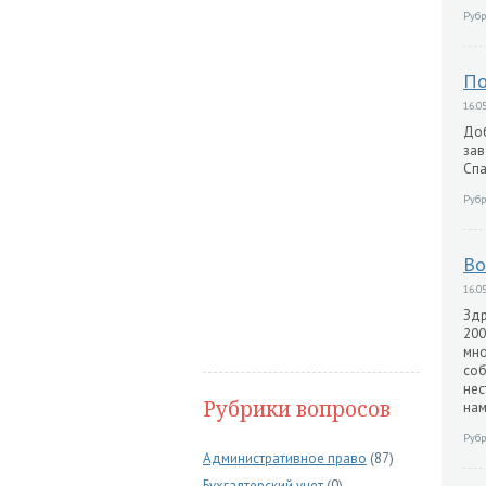
Рубр
По
16.05
Доб
зав
Спа
Рубр
Во
16.05
Здр
200
мно
соб
нес
Рубрики вопросов
нам
Рубр
Административное право
(87)
Бухгалтерский учет
(0)