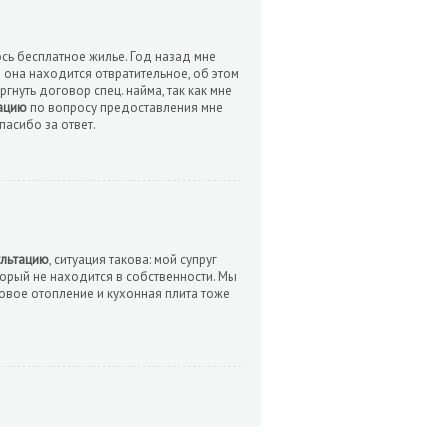
ось бесплатное жилье. Год назад мне
ом она находится отвратительное, об этом
гнуть договор спец. найма, так как мне
ацию
по вопросу предоставления мне
пасибо за ответ.
ультацию
, ситуация такова: мой супруг
орый не находится в собственности. Мы
зовое отопление и кухонная плита тоже