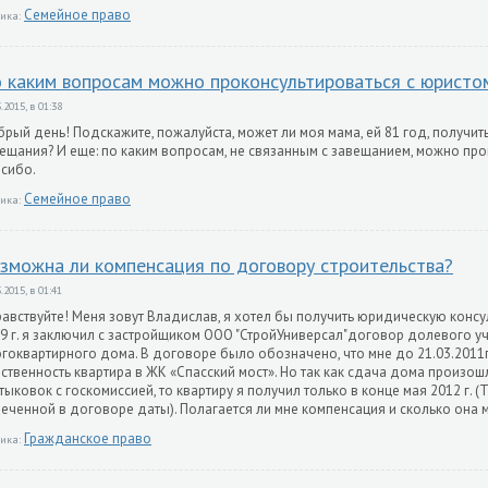
Семейное право
ика:
 каким вопросам можно проконсультироваться с юристо
.2015, в 01:38
рый день! Подскажите, пожалуйста, может ли моя мама, ей 81 год, получит
ещания? И еще: по каким вопросам, не связанным с завещанием, можно про
сибо.
Семейное право
ика:
зможна ли компенсация по договору строительства?
.2015, в 01:41
авствуйте! Меня зовут Владислав, я хотел бы получить юридическую консу
9 г. я заключил с застройщиком ООО "СтройУниверсал"договор долевого уч
гоквартирного дома. В договоре было обозначено, что мне до 21.03.2011
ственность квартира в ЖК «Спасский мост». Но так как сдача дома произошл
тыковок с госкомиссией, то квартиру я получил только в конце мая 2012 г. (Т
еченной в договоре даты). Полагается ли мне компенсация и сколько она 
Гражданское право
ика: