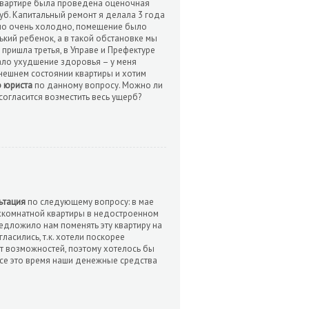
 квартире была проведена оценочная
уб. Капитальный ремонт я делала 3 года
 было очень холодно, помещение было
ький ребенок, а в такой обстановке мы
пришла третья, в Управе и Префектуре
ало ухудшение здоровья – у меня
ынешнем состоянии квартиры и хотим
ю юриста
по данному вопросу. Можно ли
согласится возместить весь ущерб?
ьтация
по следующему вопросу: в мае
ехкомнатной квартиры в недостроенном
редложило нам поменять эту квартиру на
ласились, т.к. хотели поскорее
ет возможностей, поэтому хотелось бы
все это время наши денежные средства