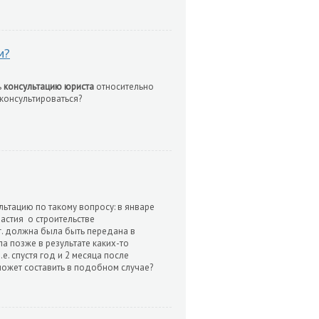
м?
ь
консультацию юриста
относительно
консультироваться?
льтацию по такому вопросу: в январе
астия о строительстве
г. должна была быть передана в
а позже в результате каких-то
.е. спустя год и 2 месяца после
может составить в подобном случае?