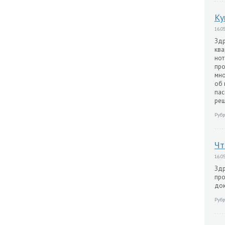
Ку
16.05
Здр
ква
нот
про
мно
об 
пас
реш
Рубр
Чт
16.05
Здр
про
док
Рубр