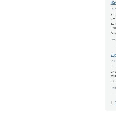
Жи
16.05
Здр
исп
даж
нео
дру
Рубр
До
16.05
Здр
вме
эти
на 
Рубр
1