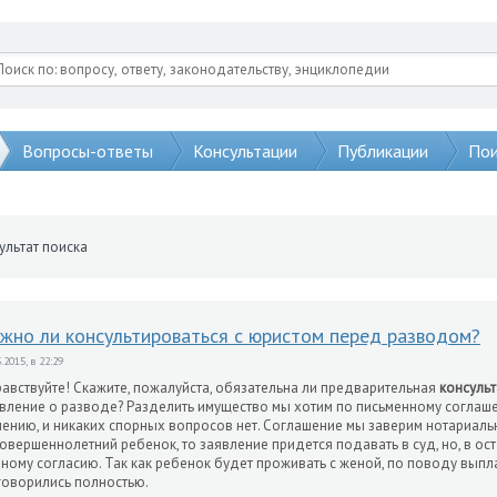
Вопросы-ответы
Консультации
Публикации
Пои
ультат поиска
жно ли консультироваться с юристом перед разводом?
.2015, в 22:29
авствуйте! Скажите, пожалуйста, обязательна ли предварительная
консуль
вление о разводе? Разделить имущество мы хотим по письменному соглаш
ению, и никаких спорных вопросов нет. Соглашение мы заверим нотариальн
овершеннолетний ребенок, то заявление придется подавать в суд, но, в ос
ному согласию. Так как ребенок будет проживать с женой, по поводу выпл
оворились полностью.