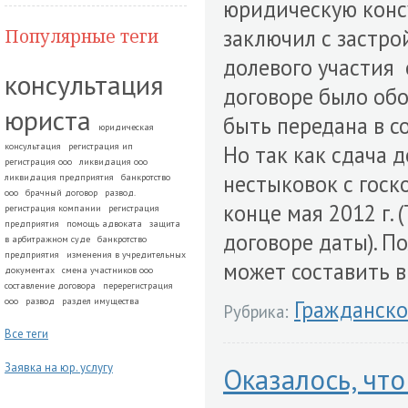
юридическую консу
заключил с застр
Популярные теги
долевого участия 
консультация
договоре было обо
юриста
быть передана в с
юридическая
консультация
регистрация ип
Но так как сдача 
регистрация ооо
ликвидация ооо
нестыковок с госк
ликвидация предприятия
банкротство
ооо
брачный договор
развод.
конце мая 2012 г. 
регистрация компании
регистрация
предприятия
помощь адвоката
защита
договоре даты). П
в арбитражном суде
банкротство
предприятия
изменения в учредительных
может составить в
документах
смена участников ооо
составление договора
перерегистрация
ооо
развод
раздел имущества
Гражданско
Рубрика:
Все теги
Заявка на юр. услугу
Оказалось, чт