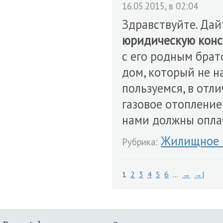
16.05.2015, в 02:04
Здравствуйте. Дай
юридическую кон
с его родным брат
дом, который не н
пользуемся, в отли
газовое отопление 
нами должны оплач
Жилищное 
Рубрика:
1
2
3
4
5
6
…
→
→|