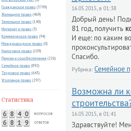
Гражданское право
(3799)
16.05.2015, в 01:38
Жилищное право
(469)
Добрый день! Подс
Земельное право
(140)
81 год, получить
к
Интернет и право
(3)
И еще: по каким в
Коммерческое право
(94)
Международное право
(0)
проконсультирова
Налоговое право
(109)
Спасибо.
Пенсии и соцобеспечение
(226)
Семейное право
(892)
Семейное п
Рубрика:
Трудовое право
(643)
Уголовное право
(297)
Возможна ли к
Статистика
строительства
6
8
4
0
16.05.2015, в 01:41
ВОПРОСОВ
6
8
1
9
Здравствуйте! Мен
ОТВЕТОВ