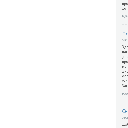
про
хот
Рубр
По
16.05
Здр
наш
дир
пр
мот
дир
обр
учр
Зак
Рубр
Сн
16.05
Доб