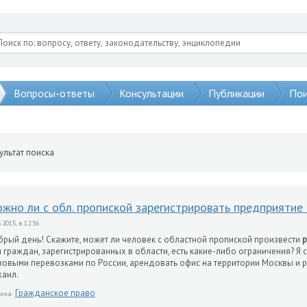
Вопросы-ответы
Консультации
Публикации
Пои
ультат поиска
жно ли с обл. пропиской зарегистрировать предприятие
.2015, в 12:36
рый день! Скажите, может ли человек с областной пропиской произвести
р
 граждан, зарегистрированных в области, есть какие-либо ограничения? 
зовыми перевозками по России, арендовать офис на территории Москвы и р
аил.
Гражданское право
ика: