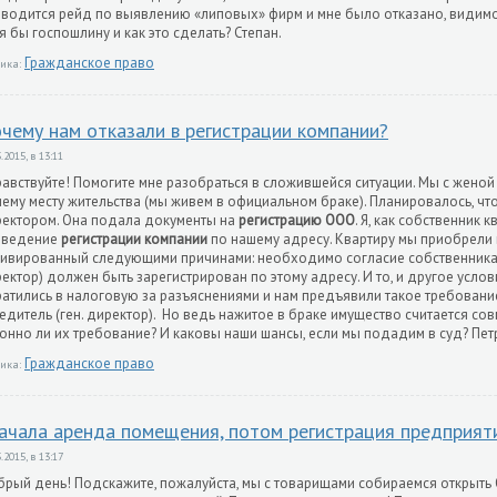
водится рейд по выявлению «липовых» фирм и мне было отказано, видимо,
я бы госпошлину и как это сделать? Степан.
Гражданское право
ика:
чему нам отказали в регистрации компании?
.2015, в 13:11
авствуйте! Помогите мне разобраться в сложившейся ситуации. Мы с женой
ему месту жительства (мы живем в официальном браке). Планировалось, что
ектором. Она подала документы на
регистрацию ООО
. Я, как собственник 
оведение
регистрации компании
по нашему адресу. Квартиру мы приобрели в
ивированный следующими причинами: необходимо согласие собственника к
ектор) должен быть зарегистрирован по этому адресу. И то, и другое усл
атились в налоговую за разъяснениями и нам предъявили такое требовани
едитель (ген. директор). Но ведь нажитое в браке имущество считается со
онно ли их требование? И каковы наши шансы, если мы подадим в суд? Петр
Гражданское право
ика:
ачала аренда помещения, потом регистрация предприят
.2015, в 13:17
рый день! Подскажите, пожалуйста, мы с товарищами собираемся открыть