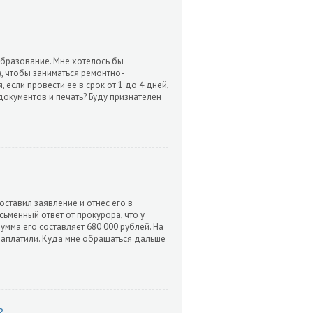
образование. Мне хотелось бы
, чтобы заниматься ремонтно-
если провести ее в срок от 1 до 4 дней,
документов и печать? Буду признателен
оставил заявление и отнес его в
ьменный ответ от прокурора, что у
мма его составляет 680 000 рублей. На
заплатили. Куда мне обращаться дальше
?