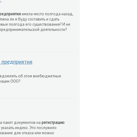
предприятия
имела место полгода назад,
жна ли я буду составить и сдать
рвые полгода его существования? И не
 предпринимательской деятельности?
 предприятия
ведомлять об этом внебюджетные
рации ООО?
ла пакет документов на
регистрацию
 указать индекс. Это послужило
нование для отказа или можно