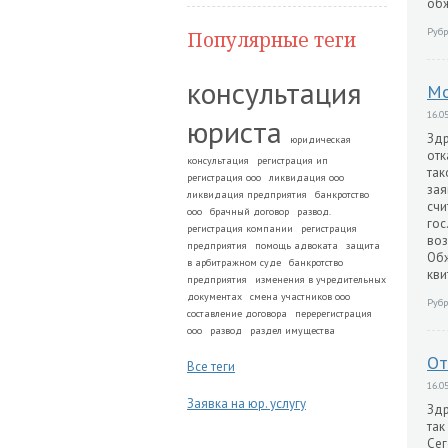
обж
Рубр
Популярные теги
консультация
Мо
16.05
юриста
Здр
юридическая
отк
консультация
регистрация ип
так
регистрация ооо
ликвидация ооо
зая
ликвидация предприятия
банкротство
счи
ооо
брачный договор
развод.
гос
регистрация компании
регистрация
воз
предприятия
помощь адвоката
защита
Обж
в арбитражном суде
банкротство
кви
предприятия
изменения в учредительных
документах
смена участников ооо
Рубр
составление договора
перерегистрация
ооо
развод
раздел имущества
От
Все теги
16.05
Заявка на юр. услугу
Здр
так
Сег