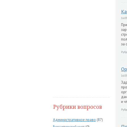
Ка
16.05
При
зар
стр
пол
за 
Рубр
Ор
16.05
Здр
про
орг
дан
и ч
Рубрики вопросов
Рубр
Административное право
(87)
По
Бухгалтерский учет
(0)