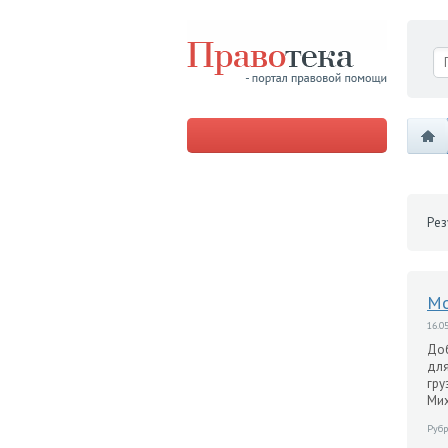
Рез
Мо
16.05
Доб
для
гру
Мих
Рубр