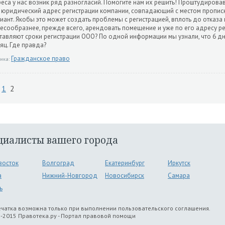
еса у нас возник ряд разногласий. Помогите нам их решить! Проштудирова
 юридический адрес регистрации компании, совпадающий с местом прописк
иант. Якобы это может создать проблемы с регистрацией, вплоть до отказа
есообразнее, прежде всего, арендовать помещение и уже по его адресу р
тавляют сроки регистрации ООО? По одной информации мы узнали, что 6 дн
яц. Где правда?
Гражданское право
ика:
1
2
циалисты вашего города
восток
Волгоград
Екатеринбург
Иркутск
а
Нижний-Новгород
Новосибирск
Самара
ь
чатка возможна только при выполнении пользовательского соглашения.
-2015 Правотека.ру - Портал правовой помощи