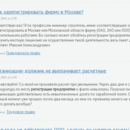
к зарегистрировать фирму в Москве?
.2015, в 12:39
ветствую вас! Я по профессии инженер-строитель, имею соответствующее 
егистрировать в Москве или Московской области фирму (ОАО, ЗАО или ООО)
оительными работами. Во сколько может обойтись регистрация предприятия, 
учить местную лицензию на осуществление такой деятельности, весь пакет 
ответ. Максим Александрович.
Гражданское право
ика:
ганизация-должник не выплачивает расчетные
.2015, в 12:43
авствуйте! Со мной не произвели расчет при увольнении. Через два дня я с
куратуру по месту
регистрации предприятия
о факте невыплаты. Получил пис
анизации действительно есть невыплаченные долги по заработной плате. Су
ный момент уже прошло почти два месяца, но мне по-прежнему ничего не 
то делать вообще?
Трудовое право
ика:
л-года не действовало ООО, сдавать ли нулевые отчеты