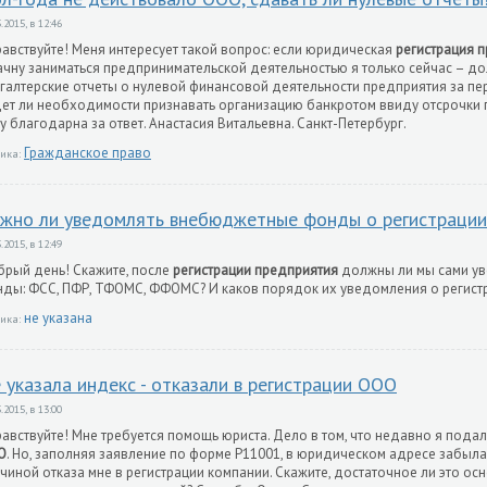
.2015, в 12:46
авствуйте! Меня интересует такой вопрос: если юридическая
регистрация 
ачну заниматься предпринимательской деятельностью я только сейчас – дол
галтерские отчеты о нулевой финансовой деятельности предприятия за пе
ет ли необходимости признавать организацию банкротом ввиду отсрочки
у благодарна за ответ. Анастасия Витальевна. Санкт-Петербург.
Гражданское право
ика:
жно ли уведомлять внебюджетные фонды о регистрации
.2015, в 12:49
рый день! Скажите, после
регистрации предприятия
должны ли мы сами у
ды: ФСС, ПФР, ТФОМС, ФФОМС? И каков порядок их уведомления о регист
не указана
ика:
 указала индекс - отказали в регистрации ООО
.2015, в 13:00
авствуйте! Мне требуется помощь юриста. Дело в том, что недавно я пода
О
. Но, заполняя заявление по форме Р11001, в юридическом адресе забыла
чиной отказа мне в регистрации компании. Скажите, достаточное ли это ос