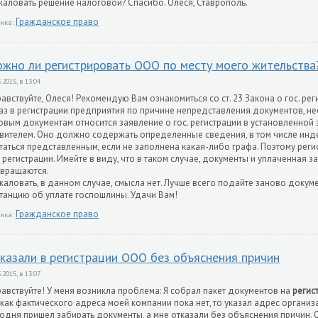
аловать решение налоговой? Спасибо. Олеся, Ставрополь.
Гражданское право
ика:
жно ли регистрировать ООО по месту моего жительства
.2015, в 13:04
авствуйте, Олеся! Рекомендую Вам ознакомиться со ст. 23 Закона о гос. ре
аз в регистрации предприятия по причине непредставления документов, не
овым документам относится заявление о гос. регистрации в установленно
вителем. Оно должно содержать определенные сведения, в том числе инде
таться представленным, если не заполнена какая-либо графа. Поэтому рег
. регистрации. Имейте в виду, что в таком случае, документы и уплаченная з
вращаются.
аловать, в данном случае, смысла нет. Лучше всего подайте заново доку
танцию об уплате госпошлины. Удачи Вам!
Гражданское право
ика:
казали в регистрации ООО без объяснения причин
.2015, в 13:07
авствуйте! У меня возникла проблема: Я собрал пакет документов на
регис
 как фактического адреса моей компании пока нет, то указал адрес органи
одня пришел забирать документы, а мне отказали без объяснения причин. 