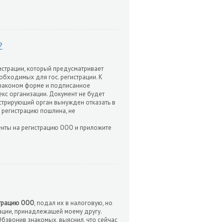
?
гистрации, который предусматривает
обходимых для гос. регистрации. К
й законом форме и подписанное
кс организации. Документ не будет
истрирующий орган вынужден отказать в
а регистрацию пошлина, не
менты на регистрацию ООО и приложите
трацию ООО
, подал их в налоговую, но
зации, принадлежащей моему другу.
Обзвонив знакомых, выяснил, что сейчас