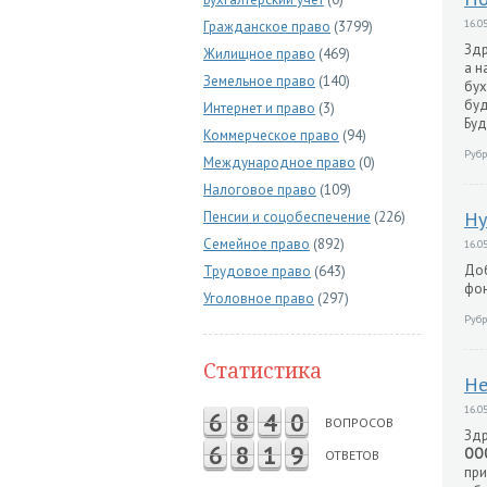
16.05
Гражданское право
(3799)
Здр
Жилищное право
(469)
а н
Земельное право
(140)
бух
буд
Интернет и право
(3)
Буд
Коммерческое право
(94)
Рубр
Международное право
(0)
Налоговое право
(109)
Ну
Пенсии и соцобеспечение
(226)
Семейное право
(892)
16.05
Доб
Трудовое право
(643)
фон
Уголовное право
(297)
Рубр
Статистика
Не
16.05
6
8
4
0
ВОПРОСОВ
Здр
6
8
1
9
ОО
ОТВЕТОВ
при