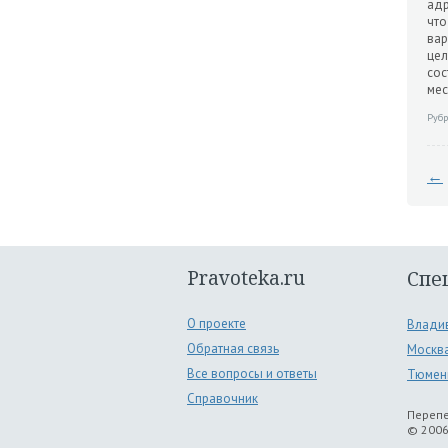
адр
что
вар
цел
сос
мес
Рубр
←
Pravoteka.ru
Спе
О проекте
Влади
Обратная связь
Москв
Все вопросы и ответы
Тюмен
Справочник
Перепе
© 2006