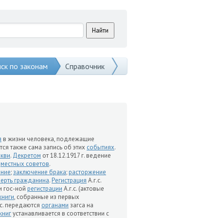
ск по законам
Справочник
я
в жизни человека, подлежащие
вается также сама запись об этих
событиях
.
ркви
.
Декретом
от 18.12.1917 г. ведение
м
местных советов
.
ние
;
заключение брака
;
расторжение
мерть гражданина
.
Регистрация
А.г.с.
и гос-ной
регистрации
А.г.с. (актовые
книги
, собранные из первых
.с. передаются
органами
загса на
книг
устанавливается в соответствии с