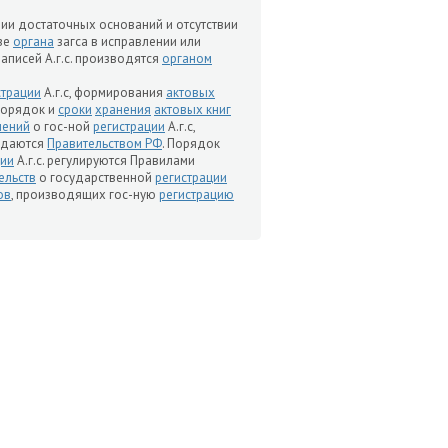
чии достаточных оснований и отсутствии
азе
органа
загса в исправлении или
аписей А.г.с. производятся
органом
страции
А.г.с, формирования
актовых
 порядок и
сроки
хранения
актовых книг
лений
о гос-ной
регистрации
А.г.с,
рждаются
Правительством РФ
. Порядок
ции
А.г.с. регулируются Правилами
ельств
о государственной
регистрации
ов
, производящих гос-ную
регистрацию