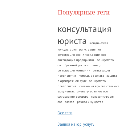
Популярные теги
консультация
юриста
юридическая
консультация
регистрация ип
регистрация ооо
ликвидация ооо
ликвидация предприятия
банкротство
ооо
брачный договор
развод.
регистрация компании
регистрация
предприятия
помощь адвоката
защита
в арбитражном суде
банкротство
предприятия
изменения в учредительных
документах
смена участников ооо
составление договора
перерегистрация
ооо
развод
раздел имущества
Все теги
Заявка на юр. услугу