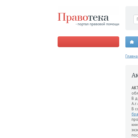
Главна
А
АК
об
В д
А.г
В с
бра
пр
кни
экз
по