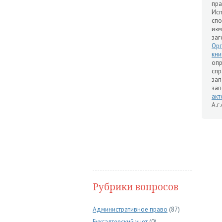
пра
Исп
сп
изм
заг
Ор
кни
оп
спр
зап
зап
акт
А.г.
Рубрики вопросов
Административное право
(87)
Бухгалтерский учет
(0)