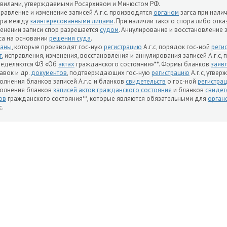
вилами, утверждаемыми Росархивом и Минюстом РФ.
равление и изменение записей А.г.с. производятся
органом
загса при нали
ора между
заинтересованными лицами
. При наличии такого спора либо отк
енении записи спор разрешается
судом
. Аннулирование и восстановление з
са на основании
решения суда
.
ганы
, которые производят гос-ную
регистрацию
А.г.с, порядок гос-ной
реги
г
, исправления, изменения, восстановления и аннулирования записей А.г.с,
ределяются ФЗ «Об
актах
гражданского состояния»**. Формы бланков
заяв
авок и др.
документов
, подтверждающих гос-ную
регистрацию
А.г.с, утве
олнения бланков записей А.г.с. и бланков
свидетельств
о гос-ной
регистра
олнения бланков
записей актов гражданского состояния
и бланков
свидет
ов
гражданского состояния**, которые являются обязательными для
орган
с.