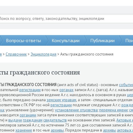
Вопросы-ответы
Консультации
Публикации
Пои
я
>
Справочник
>
Энциклопедия
> Акты гражданского состояния
кты гражданского состояния
ТЫ ГРАЖДАНСКОГО СОСТОЯНИЯ
(англ acts of civil status) - основные
событи
язательной
регистрации
в гос-ных
органах
записи А.г.с. (загса). А.г.с. назы
ореволюционной России ведение А.г.с. находилось в основном в руках
це
.с. было передано сначала
земским управам
, а затем - специальным отдела
оответствии с ГК РФ* гос-ной
регистрации
подлежат следующие А.г.с:
рожде
ка
; усыновление (удочерение);
установление отцовства
;
перемена имени
;
с
оизводится
органами
загса путем внесения соответствующих записей в книг
ги) и
выдачи
гражданам
свидетельств
на основании этих записей.
Актовые 
емпляров записей А.г.с, по истечении 75 лет со дня составления записей А.г
стоянное
хранение
в гос-ные
архивы
. Порядок передачи в
архивы
актовых 