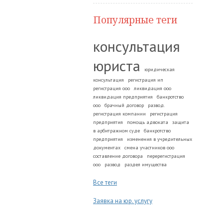
Популярные теги
консультация
юриста
юридическая
консультация
регистрация ип
регистрация ооо
ликвидация ооо
ликвидация предприятия
банкротство
ооо
брачный договор
развод.
регистрация компании
регистрация
предприятия
помощь адвоката
защита
в арбитражном суде
банкротство
предприятия
изменения в учредительных
документах
смена участников ооо
составление договора
перерегистрация
ооо
развод
раздел имущества
Все теги
Заявка на юр. услугу