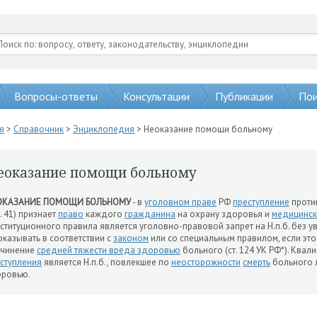
Вопросы-ответы
Консультации
Публикации
Пои
я
>
Справочник
>
Энциклопедия
> Неоказание помощи больному
еоказание помощи больному
ОКАЗАНИЕ ПОМОЩИ БОЛЬНОМУ
- в
уголовном праве
РФ
преступление
проти
т. 41) признает
право
каждого
гражданина
на охрану здоровья и
медицинс
ституционного правила является уголовно-правовой запрет на Н.п.б. без 
оказывать в соответствии с
законом
или со специальным правилом, если эт
ичинение
средней тяжести вреда здоровью
больного (ст. 124 УК РФ*). Кв
ступления
является Н.п.б., повлекшее по
неосторожности
смерть
больного 
оровью.