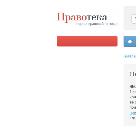
Главна
Н
НЕ
1 с
кон
ее 
пр
пре
зд