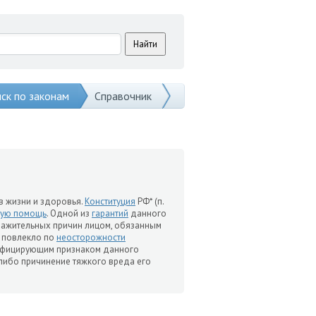
ск по законам
Справочник
в жизни и здоровья.
Конституция
РФ* (п.
кую помощь
. Одной из
гарантий
данного
уважительных причин лицом, обязанным
о повлекло по
неосторожности
алифицирующим признаком данного
либо причинение тяжкого вреда его