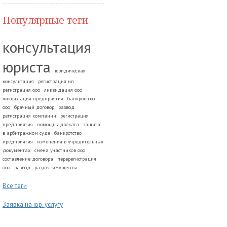
Популярные теги
консультация
юриста
юридическая
консультация
регистрация ип
регистрация ооо
ликвидация ооо
ликвидация предприятия
банкротство
ооо
брачный договор
развод.
регистрация компании
регистрация
предприятия
помощь адвоката
защита
в арбитражном суде
банкротство
предприятия
изменения в учредительных
документах
смена участников ооо
составление договора
перерегистрация
ооо
развод
раздел имущества
Все теги
Заявка на юр. услугу