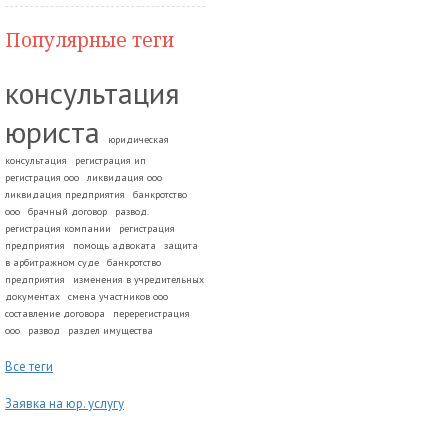
Популярные теги
консультация
юриста
юридическая
консультация
регистрация ип
регистрация ооо
ликвидация ооо
ликвидация предприятия
банкротство
ооо
брачный договор
развод.
регистрация компании
регистрация
предприятия
помощь адвоката
защита
в арбитражном суде
банкротство
предприятия
изменения в учредительных
документах
смена участников ооо
составление договора
перерегистрация
ооо
развод
раздел имущества
Все теги
Заявка на юр. услугу