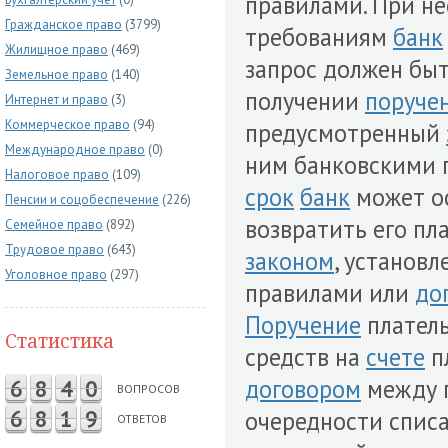
правилами. При н
Гражданское право
(3799)
требованиям
банк
Жилищное право
(469)
запрос должен быт
Земельное право
(140)
получении
поруче
Интернет и право
(3)
Коммерческое право
(94)
предусмотренный
Международное право
(0)
ним банковскими п
Налоговое право
(109)
срок
банк
может о
Пенсии и соцобеспечение
(226)
возвратить его пл
Семейное право
(892)
Трудовое право
(643)
законом
, установ
Уголовное право
(297)
правилами или
до
Поручение
плател
Статистика
средств на
счете
п
договором
между 
6
8
4
0
ВОПРОСОВ
6
8
1
9
очередности спис
ОТВЕТОВ