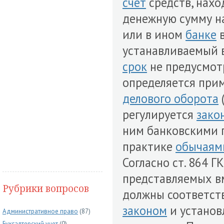
счет
средств, нахо
денежную сумму 
или в ином
банке
устанавливаемый в
срок
не предусмо
определяется при
делового оборота
(
регулируется
зако
ним банковскими 
практике
обычаям
Согласно ст. 864 
представляемых в
Рубрики вопросов
должны соответст
законом
и установ
Административное право
(87)
Бухгалтерский учет
(0)