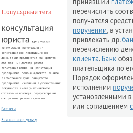
принявший
платеж
перечислить соот
Популярные теги
получателя средст
консультация
поручении
, в уста
юриста
привлекать др.
ба
юридическая
перечислению ден
консультация
регистрация ип
регистрация ооо
ликвидация ооо
клиента
.
Банк
обяз
ликвидация предприятия
банкротство
ооо
брачный договор
развод.
плательщика по е
регистрация компании
регистрация
предприятия
помощь адвоката
защита
Порядок оформлен
в арбитражном суде
банкротство
предприятия
изменения в учредительных
исполнении
поруч
документах
смена участников ооо
составление договора
перерегистрация
установленными в
ооо
развод
раздел имущества
или соглашением
Все теги
Заявка на юр. услугу