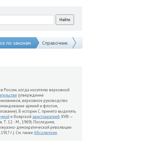
ск по законам
Справочник
в России, когда носителю верховной
тельстве
(утверждение
иновников, верховное руководство
омандование армией и флотом,
илование). В истории С. принято выделять
думой
и боярской
аристократией
; XVIII —
Т. 12. - М., 1969). Последняя,
уржуазно-демократической революции
.1917 г.). См. также
Абсолютизм
.