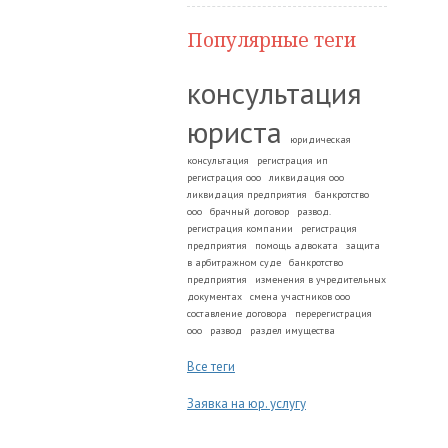
Популярные теги
консультация
юриста
юридическая
консультация
регистрация ип
регистрация ооо
ликвидация ооо
ликвидация предприятия
банкротство
ооо
брачный договор
развод.
регистрация компании
регистрация
предприятия
помощь адвоката
защита
в арбитражном суде
банкротство
предприятия
изменения в учредительных
документах
смена участников ооо
составление договора
перерегистрация
ооо
развод
раздел имущества
Все теги
Заявка на юр. услугу