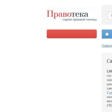
Главна
С
СА
гос
зак
цен
за
2
э
нач
эво
191