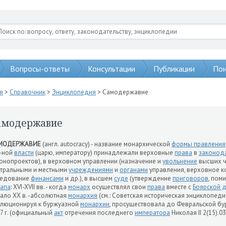
Вопросы-ответы
Консультации
Публикации
Пои
я
>
Справочник
>
Энциклопедия
> Самодержавие
амодержавие
МОДЕРЖАВИЕ
(англ. autocracy) - название монархической
формы правления
-ной
власти
(царю, императору) принадлежали верховные
права
в
законода
онопроектов), в верховном управлении (назначение и
увольнение
высших ч
тральными и местными
учреждениями
и
органами
управления, верховное к
ведование
финансами
и др.), в высшем
суде
(утверждение
приговоров
, пом
тапа
: XVI-XVII вв. - когда
монарх
осуществлял свои
права
вместе с
Боярской 
ало XX в. -абсолютная
монархия
(см.: Советская историческая энциклопедия. 
люционируя к буржуазной
монархии
, просуществовала до Февральской б
7 г. (официальный
акт
отречения последнего
императора
Николая II 2(15).03