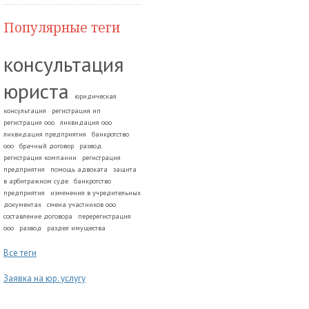
Популярные теги
консультация
юриста
юридическая
консультация
регистрация ип
регистрация ооо
ликвидация ооо
ликвидация предприятия
банкротство
ооо
брачный договор
развод.
регистрация компании
регистрация
предприятия
помощь адвоката
защита
в арбитражном суде
банкротство
предприятия
изменения в учредительных
документах
смена участников ооо
составление договора
перерегистрация
ооо
развод
раздел имущества
Все теги
Заявка на юр. услугу