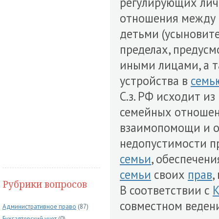
регулирующих лич
отношения между
детьми (усыновите
пределах, предусм
иными лицами, а 
устройства в
семь
С.з. РФ исходит и
семейных отношен
взаимопомощи и о
недопустимости пр
семьи
, обеспечен
семьи
своих
прав
,
Рубрики вопросов
В соответствии с
К
совместном ведении
Административное право
(87)
Бухгалтерский учет
(0)