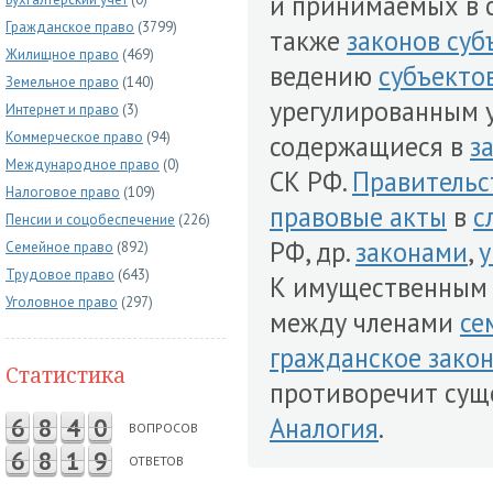
и принимаемых в с
Гражданское право
(3799)
также
законов суб
Жилищное право
(469)
ведению
субъекто
Земельное право
(140)
урегулированным 
Интернет и право
(3)
Коммерческое право
(94)
содержащиеся в
з
Международное право
(0)
СК РФ.
Правительс
Налоговое право
(109)
правовые акты
в
с
Пенсии и соцобеспечение
(226)
РФ, др.
законами
,
у
Семейное право
(892)
Трудовое право
(643)
К имущественным
Уголовное право
(297)
между членами
се
гражданское зако
Статистика
противоречит суще
Аналогия
.
6
8
4
0
ВОПРОСОВ
6
8
1
9
ОТВЕТОВ