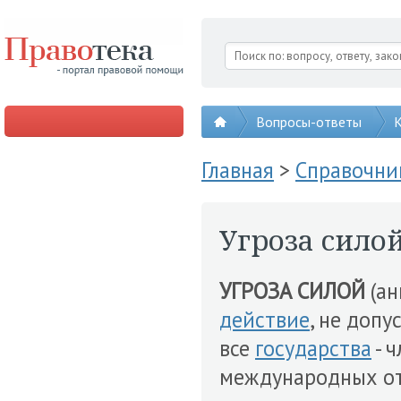
Вопросы-ответы
К
Главная
>
Справочни
Угроза сило
УГРОЗА СИЛОЙ
(анг
действие
, не доп
все
государства
- 
международных о