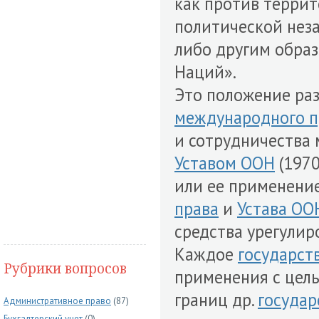
как против терри
политической нез
либо другим обра
Наций».
Это положение ра
международного п
и сотрудничества
Уставом ООН
(1970 
или ее применени
права
и
Устава ОО
средства урегули
Каждое
государст
Рубрики вопросов
применения с цел
границ др.
государ
Административное право
(87)
Бухгалтерский учет
(0)