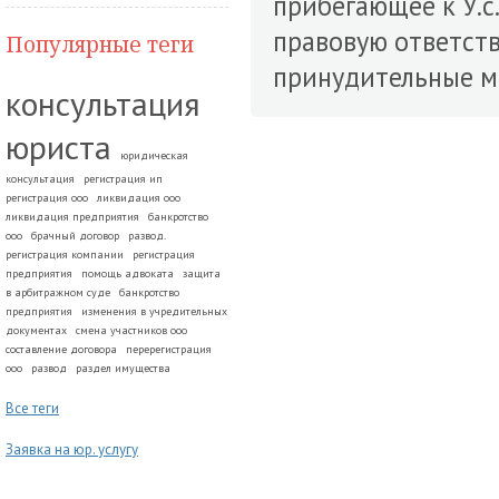
прибегающее к У.с
правовую ответств
Популярные теги
принудительные м
консультация
юриста
юридическая
консультация
регистрация ип
регистрация ооо
ликвидация ооо
ликвидация предприятия
банкротство
ооо
брачный договор
развод.
регистрация компании
регистрация
предприятия
помощь адвоката
защита
в арбитражном суде
банкротство
предприятия
изменения в учредительных
документах
смена участников ооо
составление договора
перерегистрация
ооо
развод
раздел имущества
Все теги
Заявка на юр. услугу