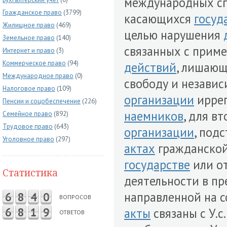
международных спо
Гражданское право
(3799)
касающихся
госуд
Жилищное право
(469)
целью нарушения
Земельное право
(140)
связанных с приме
Интернет и право
(3)
Коммерческое право
(94)
действий
, лишаю
Международное право
(0)
свободу и независ
Налоговое право
(109)
организации
иррег
Пенсии и соцобеспечение
(226)
наемников
, для в
Семейное право
(892)
Трудовое право
(643)
организации
, под
Уголовное право
(297)
актах
гражданско
государстве
или о
Статистика
деятельности в п
направленной на 
6
8
4
0
ВОПРОСОВ
6
8
1
9
акты
связаны с У.с
ОТВЕТОВ