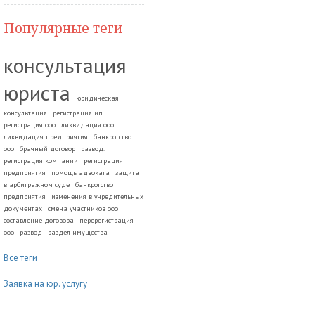
Популярные теги
консультация
юриста
юридическая
консультация
регистрация ип
регистрация ооо
ликвидация ооо
ликвидация предприятия
банкротство
ооо
брачный договор
развод.
регистрация компании
регистрация
предприятия
помощь адвоката
защита
в арбитражном суде
банкротство
предприятия
изменения в учредительных
документах
смена участников ооо
составление договора
перерегистрация
ооо
развод
раздел имущества
Все теги
Заявка на юр. услугу