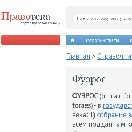
Вопросы-ответы
К
Главная
>
Справочни
Фуэрос
ФУЭРОС
(от лат. fo
foraes) - в
государс
века: 1)
собрание
з
всем подданным ко