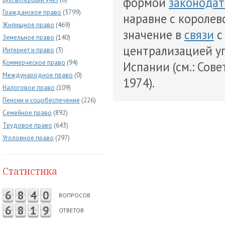
формой
законодат
Гражданское право
(3799)
наравне с короле
Жилищное право
(469)
значение в
связи
с
Земельное право
(140)
централизацией у
Интернет и право
(3)
Коммерческое право
(94)
Испании (см.: Сове
Международное право
(0)
1974).
Налоговое право
(109)
Пенсии и соцобеспечение
(226)
Семейное право
(892)
Трудовое право
(643)
Уголовное право
(297)
Статистика
6
8
4
0
ВОПРОСОВ
6
8
1
9
ОТВЕТОВ