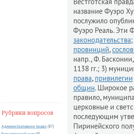
Вестготская правда)
название Фуэро Ху
послужило опублик
Фуэро Реаль. Эти 
законодательства
;
провинций
,
сосло
напр., Ф. Басконии
1138 гг.; 3) муни
права
,
привилегии
общин
. Широкое р
правило, муниципа
церковные и свет
Рубрики вопросов
последующим утвер
Пиринейского полу
Административное право
(87)
Бухгалтерский учет
(0)