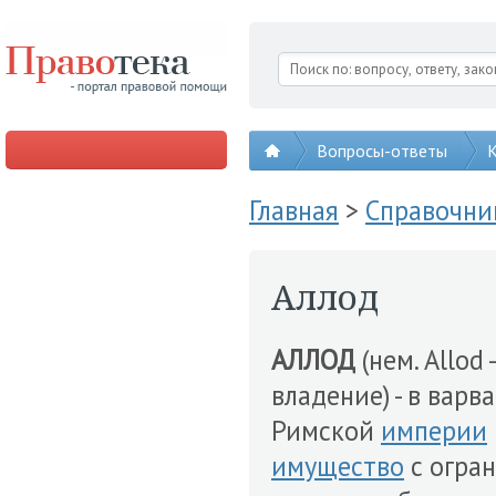
Вопросы-ответы
К
Главная
>
Справочни
Аллод
АЛЛОД
(нем. Allod 
владение) - в вар
Римской
империи
имущество
с огра