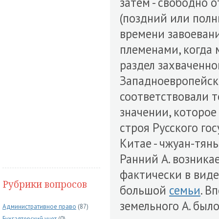
затем - свободно 
(поздний или полн
времени завоеван
племенами, когда
раздел захваченно
Западноевропейско
соответствовали т
значении, которое
строя Русского госу
Китае - чжуан-тянь,
Ранний А. возника
фактически в вид
Рубрики вопросов
большой
семьи
. В
земельного А. был
Административное право
(87)
Бухгалтерский учет
(0)