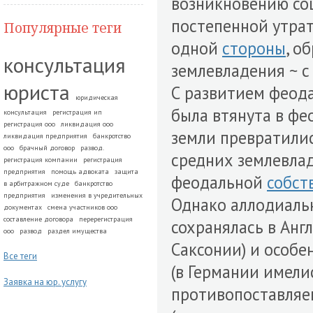
возникновению соц
постепенной утрат
Популярные теги
одной
стороны
, о
консультация
землевладения ~ с
юриста
С развитием феод
юридическая
была втянута в фе
консультация
регистрация ип
регистрация ооо
ликвидация ооо
земли превратилис
ликвидация предприятия
банкротство
ооо
брачный договор
развод.
средних землевлад
регистрация компании
регистрация
предприятия
помощь адвоката
защита
феодальной
собст
в арбитражном суде
банкротство
предприятия
изменения в учредительных
Однако аллодиаль
документах
смена участников ооо
составление договора
перерегистрация
сохранялась в Англ
ооо
развод
раздел имущества
Саксонии) и особе
Все теги
(в Германии имели
Заявка на юр. услугу
противопоставля