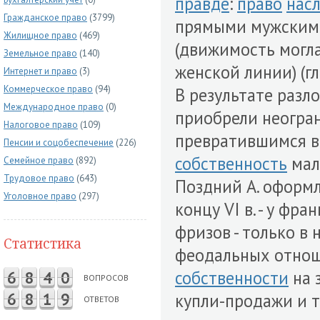
правде
:
право
нас
Гражданское право
(3799)
прямыми мужскими
Жилищное право
(469)
(движимость могла
Земельное право
(140)
женской линии) (гл.
Интернет и право
(3)
Коммерческое право
(94)
В результате разл
Международное право
(0)
приобрели неогра
Налоговое право
(109)
превратившимся в
Пенсии и соцобеспечение
(226)
собственность
мал
Семейное право
(892)
Трудовое право
(643)
Поздний А. оформля
Уголовное право
(297)
концу VI в. - у франк
фризов - только в 
Статистика
феодальных отнош
собственности
на 
6
8
4
0
ВОПРОСОВ
6
8
1
9
купли-продажи и т.
ОТВЕТОВ