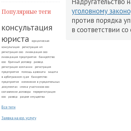
Надругательство н
уголовному закон
Популярные теги
против порядка уп
консультация
в соответствии со 
юриста
юридическая
консультация
регистрация ип
регистрация ооо
ликвидация ооо
ликвидация предприятия
банкротство
ооо
брачный договор
развод.
регистрация компании
регистрация
предприятия
помощь адвоката
защита
в арбитражном суде
банкротство
предприятия
изменения в учредительных
документах
смена участников ооо
составление договора
перерегистрация
ооо
развод
раздел имущества
Все теги
Заявка на юр. услугу