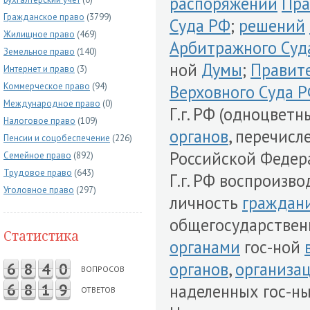
распоряжений
Пра
Гражданское право
(3799)
Суда РФ
;
решений
Жилищное право
(469)
Арбитражного Суд
Земельное право
(140)
ной
Думы
;
Правит
Интернет и право
(3)
Коммерческое право
(94)
Верховного Суда 
Международное право
(0)
Г.г. РФ (одноцвет
Налоговое право
(109)
органов
, перечисл
Пенсии и соцобеспечение
(226)
Российской Федер
Семейное право
(892)
Трудовое право
(643)
Г.г. РФ воспроизв
Уголовное право
(297)
личность
граждан
общегосударстве
Статистика
органами
гос-ной
органов
,
организа
6
8
4
0
ВОПРОСОВ
6
8
1
9
наделенных гос-н
ОТВЕТОВ