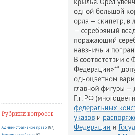
крылья. Орел увен
одной большой ко
орла — скипетр, в 
— серебряный всад
поражающий сереб
навзничь и попран
В соответствии с
Федерации»** допу
одноцветном вариа
главной фигуры — 
Г.г. РФ (многоцве
федеральных конс
Рубрики вопросов
указов
и
распоряж
Федерации
и
Госу
Административное право
(87)
Бухгалтерский учет
(0)